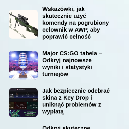
Wskazówki, jak
skutecznie użyć
komendy na pogrubiony
celownik w AWP, aby
poprawić celność
Major CS:GO tabela –
Odkryj najnowsze
wyniki i statystyki
turniejów
Jak bezpiecznie odebrać
skina z Key Drop i
uniknąć problemów z
wypłatą
Odkryj skuteczne