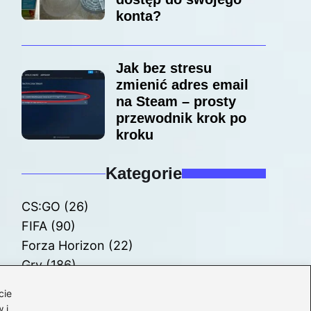
konta?
Jak bez stresu
zmienić adres email
na Steam – prosty
przewodnik krok po
kroku
Kategorie
CS:GO
(26)
FIFA
(90)
Forza Horizon
(22)
Gry
(186)
Modyfikacje
(42)
cie
Spolszczenia
(101)
 i