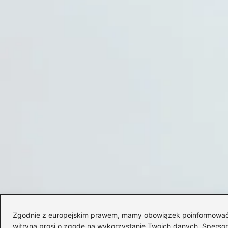
Zgodnie z europejskim prawem, mamy obowiązek poinformować Cię
witryna prosi o zgodę na wykorzystanie Twoich danych. Spersonal