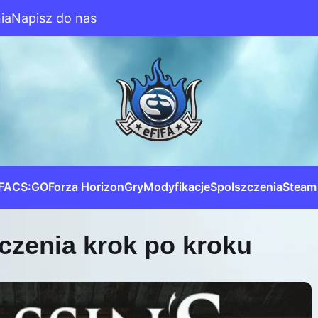
ia
Napisz do nas
IFA
CS:GO
Forza Horizon
Gry
Modyfikacje
Spolszczenia
Steam
czenia krok po kroku