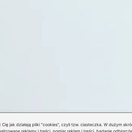
 jak działają pliki "cookies", czyli tzw. ciasteczka. W dużym skró
izowane reklamy i treści, pomiar reklam i treści, badanie odbiorców