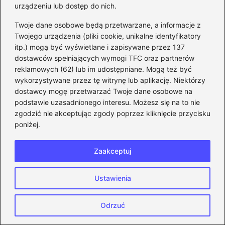
2026-06-10
urządzeniu lub dostęp do nich.
Twoje dane osobowe będą przetwarzane, a informacje z
Twojego urządzenia (pliki cookie, unikalne identyfikatory
itp.) mogą być wyświetlane i zapisywane przez 137
dostawców spełniających wymogi TFC oraz partnerów
reklamowych (62) lub im udostępniane. Mogą też być
wykorzystywane przez tę witrynę lub aplikację. Niektórzy
dostawcy mogę przetwarzać Twoje dane osobowe na
podstawie uzasadnionego interesu. Możesz się na to nie
zgodzić nie akceptując zgody poprzez kliknięcie przycisku
poniżej.
Zaakceptuj
Odkryj skuteczne techniki: jak lepiej
Ustawienia
strzelać w CS:GO i unikać najczęstszych
błędów
Odrzuć
2026-05-30