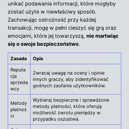
unikać podawania informacji, które mogłyby
zostać użyte w niewłaściwy sposób.
Zachowując ostrożność przy każdej
transakcji, mogę
w pełni cieszyć
się grą oraz
emocjami, które jej towarzyszą,
nie martwiąc
się o swoje bezpieczeństwo
.
Zasada
Opis
Reputa
Zwracaj uwagę na oceny i opinie
cja
innych graczy, aby zidentyfikować
sprzeda
godnych zaufania użytkowników.
wcy
Wybieraj bezpieczne i sprawdzone
Metody
metody płatności, które oferują
płatnoś
możliwość zwrotu pieniędzy w
ci
przypadku oszustwa.