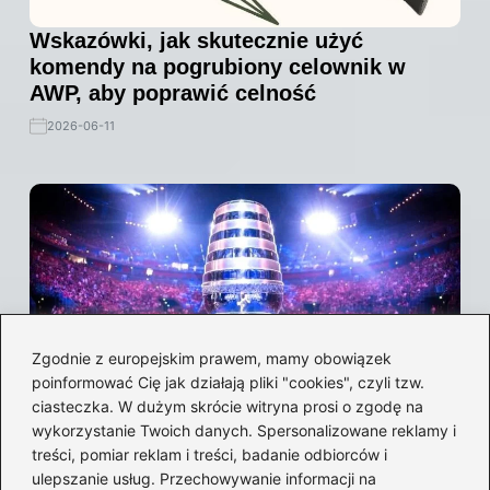
Wskazówki, jak skutecznie użyć
komendy na pogrubiony celownik w
AWP, aby poprawić celność
2026-06-11
Zgodnie z europejskim prawem, mamy obowiązek
poinformować Cię jak działają pliki "cookies", czyli tzw.
ciasteczka. W dużym skrócie witryna prosi o zgodę na
wykorzystanie Twoich danych. Spersonalizowane reklamy i
Major CS:GO tabela – Odkryj najnowsze
treści, pomiar reklam i treści, badanie odbiorców i
wyniki i statystyki turniejów
ulepszanie usług. Przechowywanie informacji na