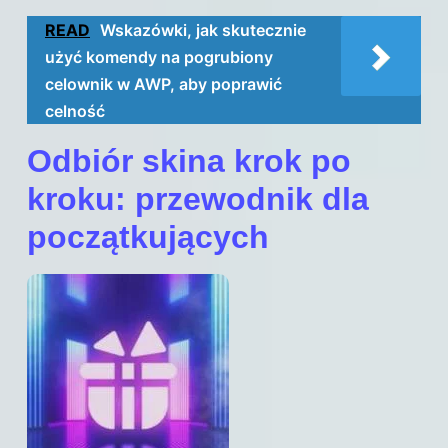
READ
Wskazówki, jak skutecznie
użyć komendy na pogrubiony
celownik w AWP, aby poprawić
celność
Odbiór skina krok po
kroku: przewodnik dla
początkujących