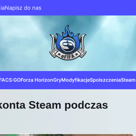
ia
Napisz do nas
IFA
CS:GO
Forza Horizon
Gry
Modyfikacje
Spolszczenia
Steam
konta Steam podczas