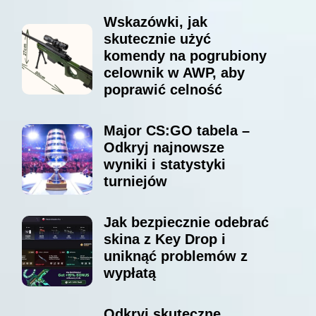
Wskazówki, jak
skutecznie użyć
komendy na pogrubiony
celownik w AWP, aby
poprawić celność
Major CS:GO tabela –
Odkryj najnowsze
wyniki i statystyki
turniejów
Jak bezpiecznie odebrać
skina z Key Drop i
uniknąć problemów z
wypłatą
Odkryj skuteczne