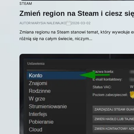
STEAM
Zmień region na Steam i ciesz si
AUTOR:
MARYSIA NALEWAJKO
2026-03-02
Zmiana regionu na Steam stanowi temat, który wywołuje e
różnią się na całym świecie, niczym…