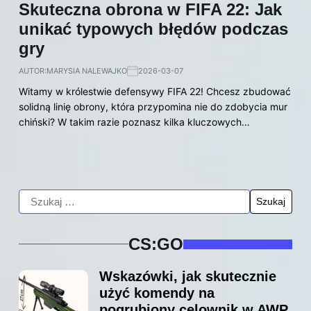
Skuteczna obrona w FIFA 22: Jak
unikać typowych błędów podczas
gry
AUTOR:
MARYSIA NALEWAJKO
2026-03-07
Witamy w królestwie defensywy FIFA 22! Chcesz zbudować
solidną linię obrony, która przypomina nie do zdobycia mur
chiński? W takim razie poznasz kilka kluczowych…
CS:GO
Wskazówki, jak skutecznie
użyć komendy na
pogrubiony celownik w AWP,