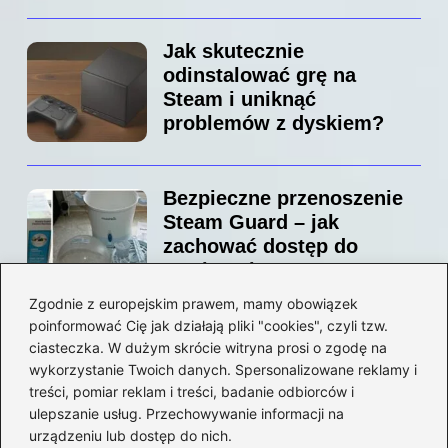
Jak skutecznie
odinstalować grę na
Steam i uniknąć
problemów z dyskiem?
Bezpieczne przenoszenie
Steam Guard – jak
zachować dostęp do
swojego konta?
Zgodnie z europejskim prawem, mamy obowiązek
poinformować Cię jak działają pliki "cookies", czyli tzw.
Jak bez stresu zmienić
ciasteczka. W dużym skrócie witryna prosi o zgodę na
adres email na Steam –
wykorzystanie Twoich danych. Spersonalizowane reklamy i
prosty przewodnik krok po
treści, pomiar reklam i treści, badanie odbiorców i
ulepszanie usług. Przechowywanie informacji na
kroku
urządzeniu lub dostęp do nich.