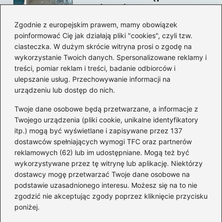
swojego konta?
Zgodnie z europejskim prawem, mamy obowiązek
poinformować Cię jak działają pliki "cookies", czyli tzw.
Jak bez stresu zmienić
ciasteczka. W dużym skrócie witryna prosi o zgodę na
adres email na Steam –
wykorzystanie Twoich danych. Spersonalizowane reklamy i
prosty przewodnik krok po
treści, pomiar reklam i treści, badanie odbiorców i
ulepszanie usług. Przechowywanie informacji na
kroku
urządzeniu lub dostęp do nich.
Kategorie
Twoje dane osobowe będą przetwarzane, a informacje z
Twojego urządzenia (pliki cookie, unikalne identyfikatory
itp.) mogą być wyświetlane i zapisywane przez 137
CS:GO
(26)
dostawców spełniających wymogi TFC oraz partnerów
FIFA
(90)
reklamowych (62) lub im udostępniane. Mogą też być
Forza Horizon
(22)
wykorzystywane przez tę witrynę lub aplikację. Niektórzy
Gry
(186)
dostawcy mogę przetwarzać Twoje dane osobowe na
podstawie uzasadnionego interesu. Możesz się na to nie
Modyfikacje
(42)
zgodzić nie akceptując zgody poprzez kliknięcie przycisku
Spolszczenia
(101)
poniżej.
Steam
(128)