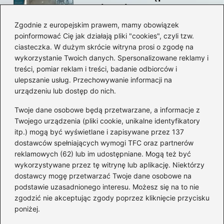
swojego konta?
Zgodnie z europejskim prawem, mamy obowiązek
poinformować Cię jak działają pliki "cookies", czyli tzw.
Jak bez stresu zmienić
ciasteczka. W dużym skrócie witryna prosi o zgodę na
adres email na Steam –
wykorzystanie Twoich danych. Spersonalizowane reklamy i
prosty przewodnik krok po
treści, pomiar reklam i treści, badanie odbiorców i
ulepszanie usług. Przechowywanie informacji na
kroku
urządzeniu lub dostęp do nich.
Kategorie
Twoje dane osobowe będą przetwarzane, a informacje z
Twojego urządzenia (pliki cookie, unikalne identyfikatory
itp.) mogą być wyświetlane i zapisywane przez 137
CS:GO
(26)
dostawców spełniających wymogi TFC oraz partnerów
FIFA
(90)
reklamowych (62) lub im udostępniane. Mogą też być
Forza Horizon
(22)
wykorzystywane przez tę witrynę lub aplikację. Niektórzy
Gry
(186)
dostawcy mogę przetwarzać Twoje dane osobowe na
podstawie uzasadnionego interesu. Możesz się na to nie
Modyfikacje
(42)
zgodzić nie akceptując zgody poprzez kliknięcie przycisku
Spolszczenia
(101)
poniżej.
Steam
(128)