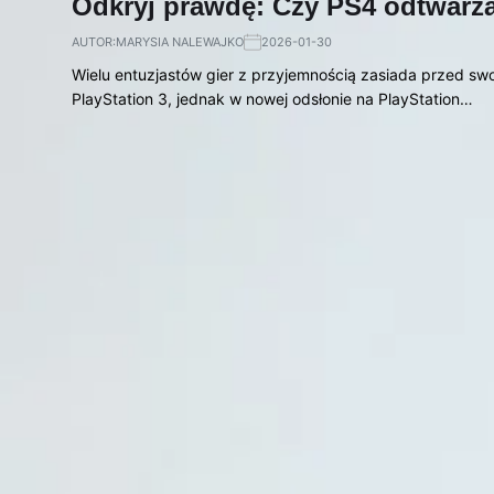
Odkryj prawdę: Czy PS4 odtwarza
AUTOR:
MARYSIA NALEWAJKO
2026-01-30
Wielu entuzjastów gier z przyjemnością zasiada przed sw
PlayStation 3, jednak w nowej odsłonie na PlayStation…