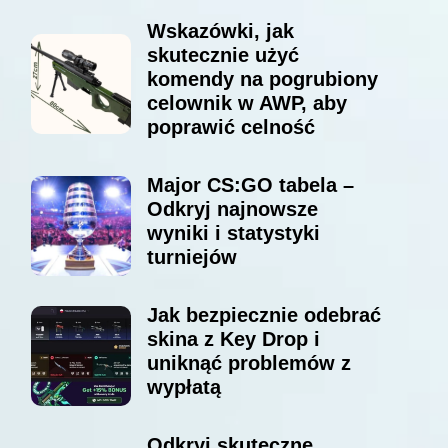
Wskazówki, jak
skutecznie użyć
komendy na pogrubiony
celownik w AWP, aby
poprawić celność
Major CS:GO tabela –
Odkryj najnowsze
wyniki i statystyki
turniejów
Jak bezpiecznie odebrać
skina z Key Drop i
uniknąć problemów z
wypłatą
Odkryj skuteczne