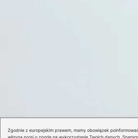
Zgodnie z europejskim prawem, mamy obowiązek poinformować Cię
witryna prosi o zgodę na wykorzystanie Twoich danych. Spersonal