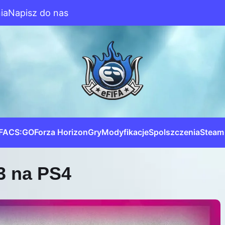
ia
Napisz do nas
IFA
CS:GO
Forza Horizon
Gry
Modyfikacje
Spolszczenia
Steam
3 na PS4