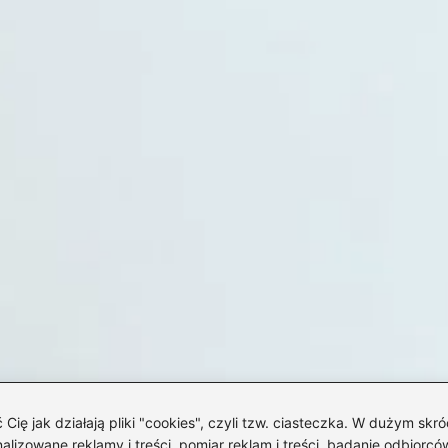
 jak działają pliki "cookies", czyli tzw. ciasteczka. W dużym skró
izowane reklamy i treści, pomiar reklam i treści, badanie odbiorców