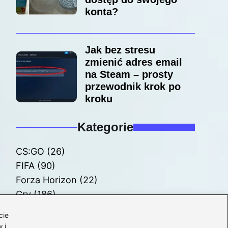
konta?
Jak bez stresu
zmienić adres email
na Steam – prosty
przewodnik krok po
kroku
Kategorie
CS:GO
(26)
FIFA
(90)
Forza Horizon
(22)
Gry
(186)
Modyfikacje
(42)
cie
Spolszczenia
(101)
 i