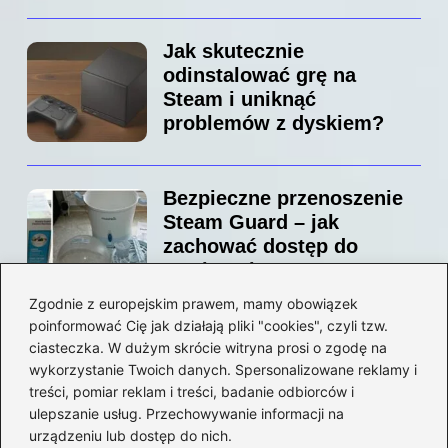
Jak skutecznie
odinstalować grę na
Steam i uniknąć
problemów z dyskiem?
Bezpieczne przenoszenie
Steam Guard – jak
zachować dostęp do
swojego konta?
Zgodnie z europejskim prawem, mamy obowiązek
poinformować Cię jak działają pliki "cookies", czyli tzw.
Jak bez stresu zmienić
ciasteczka. W dużym skrócie witryna prosi o zgodę na
adres email na Steam –
wykorzystanie Twoich danych. Spersonalizowane reklamy i
prosty przewodnik krok po
treści, pomiar reklam i treści, badanie odbiorców i
ulepszanie usług. Przechowywanie informacji na
kroku
urządzeniu lub dostęp do nich.