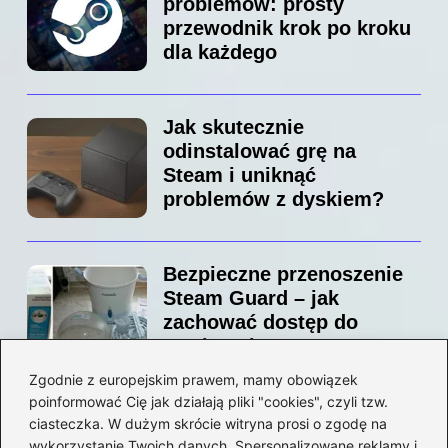
problemów: prosty
przewodnik krok po kroku
dla każdego
Jak skutecznie
odinstalować grę na
Steam i uniknąć
problemów z dyskiem?
Bezpieczne przenoszenie
Steam Guard – jak
zachować dostęp do
swojego konta?
Zgodnie z europejskim prawem, mamy obowiązek
poinformować Cię jak działają pliki "cookies", czyli tzw.
Jak bez stresu zmienić
ciasteczka. W dużym skrócie witryna prosi o zgodę na
adres email na Steam –
wykorzystanie Twoich danych. Spersonalizowane reklamy i