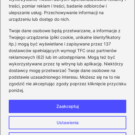
prosty przewodnik krok po
treści, pomiar reklam i treści, badanie odbiorców i
ulepszanie usług. Przechowywanie informacji na
kroku
urządzeniu lub dostęp do nich.
Kategorie
Twoje dane osobowe będą przetwarzane, a informacje z
Twojego urządzenia (pliki cookie, unikalne identyfikatory
itp.) mogą być wyświetlane i zapisywane przez 137
CS:GO
(26)
dostawców spełniających wymogi TFC oraz partnerów
FIFA
(90)
reklamowych (62) lub im udostępniane. Mogą też być
Forza Horizon
(22)
wykorzystywane przez tę witrynę lub aplikację. Niektórzy
Gry
(186)
dostawcy mogę przetwarzać Twoje dane osobowe na
podstawie uzasadnionego interesu. Możesz się na to nie
Modyfikacje
(42)
zgodzić nie akceptując zgody poprzez kliknięcie przycisku
Spolszczenia
(101)
poniżej.
Steam
(128)
Zaakceptuj
Strona główna
Prywatność
Zasady użytkowania
Ustawienia
Napisz do nas