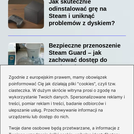
Jak skutecznie
odinstalować grę na
Steam i uniknąć
problemów z dyskiem?
Bezpieczne przenoszenie
Steam Guard – jak
zachować dostęp do
swojego konta?
Zgodnie z europejskim prawem, mamy obowiązek
poinformować Cię jak działają pliki "cookies", czyli tzw.
Jak bez stresu zmienić
ciasteczka. W dużym skrócie witryna prosi o zgodę na
adres email na Steam –
wykorzystanie Twoich danych. Spersonalizowane reklamy i
prosty przewodnik krok po
treści, pomiar reklam i treści, badanie odbiorców i
ulepszanie usług. Przechowywanie informacji na
kroku
urządzeniu lub dostęp do nich.
Kategorie
Twoje dane osobowe będą przetwarzane, a informacje z