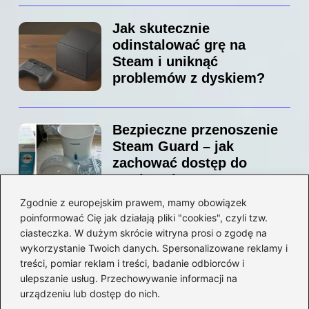
Jak skutecznie
odinstalować grę na
Steam i uniknąć
problemów z dyskiem?
Bezpieczne przenoszenie
Steam Guard – jak
zachować dostęp do
swojego konta?
Zgodnie z europejskim prawem, mamy obowiązek
poinformować Cię jak działają pliki "cookies", czyli tzw.
Jak bez stresu zmienić
ciasteczka. W dużym skrócie witryna prosi o zgodę na
adres email na Steam –
wykorzystanie Twoich danych. Spersonalizowane reklamy i
prosty przewodnik krok po
treści, pomiar reklam i treści, badanie odbiorców i
ulepszanie usług. Przechowywanie informacji na
kroku
urządzeniu lub dostęp do nich.