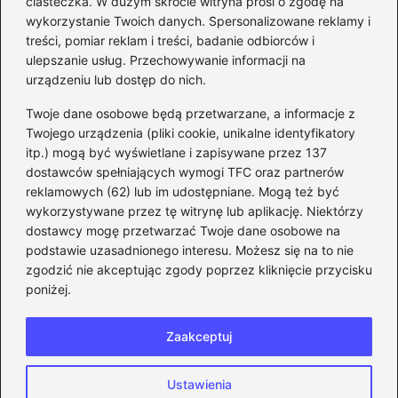
ciasteczka. W dużym skrócie witryna prosi o zgodę na
adres email na Steam –
wykorzystanie Twoich danych. Spersonalizowane reklamy i
prosty przewodnik krok po
treści, pomiar reklam i treści, badanie odbiorców i
ulepszanie usług. Przechowywanie informacji na
kroku
urządzeniu lub dostęp do nich.
Kategorie
Twoje dane osobowe będą przetwarzane, a informacje z
Twojego urządzenia (pliki cookie, unikalne identyfikatory
itp.) mogą być wyświetlane i zapisywane przez 137
CS:GO
(26)
dostawców spełniających wymogi TFC oraz partnerów
FIFA
(90)
reklamowych (62) lub im udostępniane. Mogą też być
Forza Horizon
(22)
wykorzystywane przez tę witrynę lub aplikację. Niektórzy
Gry
(186)
dostawcy mogę przetwarzać Twoje dane osobowe na
podstawie uzasadnionego interesu. Możesz się na to nie
Modyfikacje
(42)
zgodzić nie akceptując zgody poprzez kliknięcie przycisku
Spolszczenia
(101)
poniżej.
Steam
(128)
Zaakceptuj
Strona główna
Prywatność
Zasady użytkowania
Ustawienia