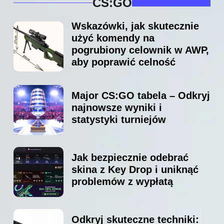
CS:GO
Wskazówki, jak skutecznie
użyć komendy na
pogrubiony celownik w AWP,
aby poprawić celność
Major CS:GO tabela – Odkryj
najnowsze wyniki i
statystyki turniejów
Jak bezpiecznie odebrać
skina z Key Drop i uniknąć
problemów z wypłatą
Odkryj skuteczne techniki: