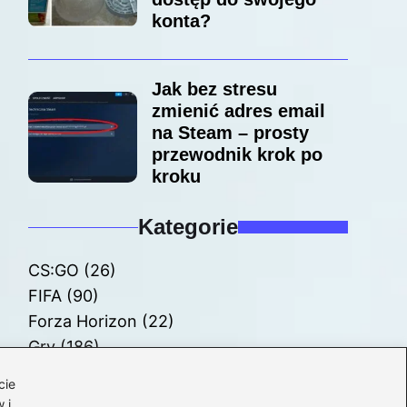
konta?
Jak bez stresu
zmienić adres email
na Steam – prosty
przewodnik krok po
kroku
Kategorie
CS:GO
(26)
FIFA
(90)
Forza Horizon
(22)
Gry
(186)
Modyfikacje
(42)
cie
Spolszczenia
(101)
 i