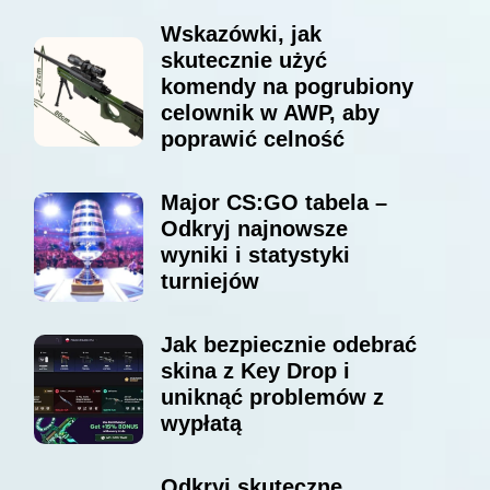
Wskazówki, jak
skutecznie użyć
komendy na pogrubiony
celownik w AWP, aby
poprawić celność
Major CS:GO tabela –
Odkryj najnowsze
wyniki i statystyki
turniejów
Jak bezpiecznie odebrać
skina z Key Drop i
uniknąć problemów z
wypłatą
Odkryj skuteczne