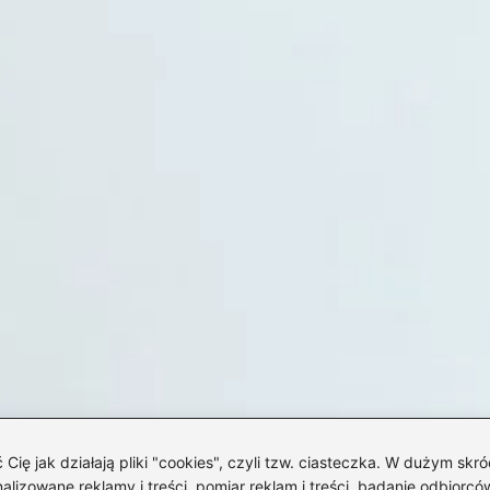
 jak działają pliki "cookies", czyli tzw. ciasteczka. W dużym skró
izowane reklamy i treści, pomiar reklam i treści, badanie odbiorców