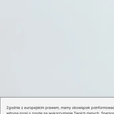
Zgodnie z europejskim prawem, mamy obowiązek poinformować Cię
witryna prosi o zgodę na wykorzystanie Twoich danych. Spersonal