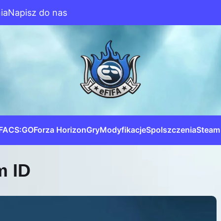
ia
Napisz do nas
IFA
CS:GO
Forza Horizon
Gry
Modyfikacje
Spolszczenia
Steam
m ID