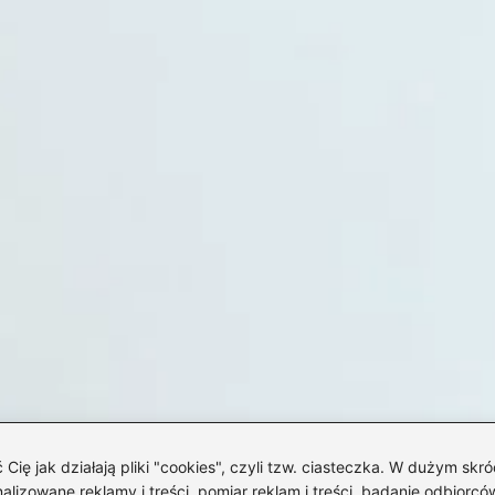
 jak działają pliki "cookies", czyli tzw. ciasteczka. W dużym skró
izowane reklamy i treści, pomiar reklam i treści, badanie odbiorców