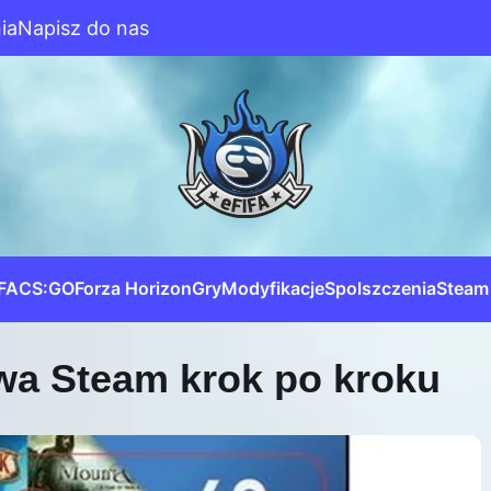
ia
Napisz do nas
IFA
CS:GO
Forza Horizon
Gry
Modyfikacje
Spolszczenia
Steam
wa Steam krok po kroku