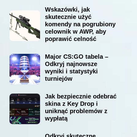
Wskazówki, jak
skutecznie użyć
komendy na pogrubiony
celownik w AWP, aby
poprawić celność
Major CS:GO tabela –
Odkryj najnowsze
wyniki i statystyki
turniejów
Jak bezpiecznie odebrać
skina z Key Drop i
uniknąć problemów z
wypłatą
Odkryj skuteczne