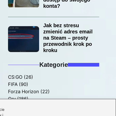
konta?
Jak bez stresu
zmienić adres email
na Steam – prosty
przewodnik krok po
kroku
Kategorie
CS:GO
(26)
FIFA
(90)
Forza Horizon
(22)
Gry
(186)
Modyfikacje
(42)
cie
Spolszczenia
(101)
 i