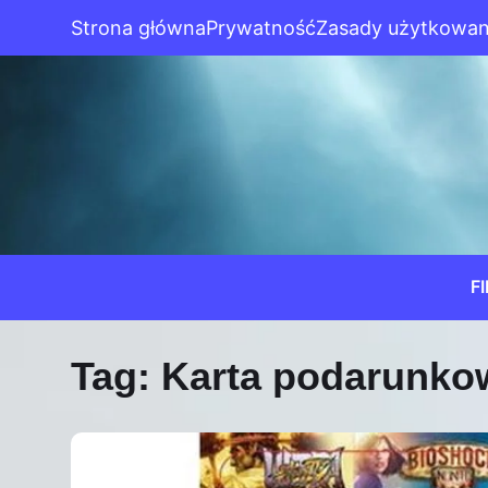
Strona główna
Prywatność
Zasady użytkowan
F
Tag:
Karta podarunko