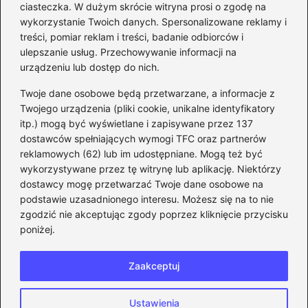
Jak bez stresu zmienić
ciasteczka. W dużym skrócie witryna prosi o zgodę na
adres email na Steam –
wykorzystanie Twoich danych. Spersonalizowane reklamy i
prosty przewodnik krok po
treści, pomiar reklam i treści, badanie odbiorców i
ulepszanie usług. Przechowywanie informacji na
kroku
urządzeniu lub dostęp do nich.
Kategorie
Twoje dane osobowe będą przetwarzane, a informacje z
Twojego urządzenia (pliki cookie, unikalne identyfikatory
itp.) mogą być wyświetlane i zapisywane przez 137
CS:GO
(26)
dostawców spełniających wymogi TFC oraz partnerów
FIFA
(90)
reklamowych (62) lub im udostępniane. Mogą też być
Forza Horizon
(22)
wykorzystywane przez tę witrynę lub aplikację. Niektórzy
Gry
(186)
dostawcy mogę przetwarzać Twoje dane osobowe na
podstawie uzasadnionego interesu. Możesz się na to nie
Modyfikacje
(42)
zgodzić nie akceptując zgody poprzez kliknięcie przycisku
Spolszczenia
(101)
poniżej.
Steam
(128)
Zaakceptuj
Strona główna
Prywatność
Zasady użytkowania
Ustawienia