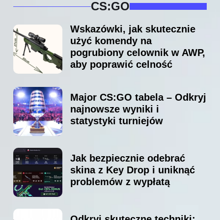
CS:GO
Wskazówki, jak skutecznie
użyć komendy na
pogrubiony celownik w AWP,
aby poprawić celność
Major CS:GO tabela – Odkryj
najnowsze wyniki i
statystyki turniejów
Jak bezpiecznie odebrać
skina z Key Drop i uniknąć
problemów z wypłatą
Odkryj skuteczne techniki: