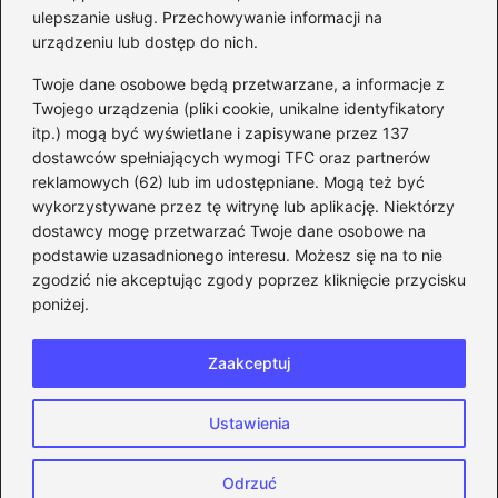
ulepszanie usług. Przechowywanie informacji na
kroku
urządzeniu lub dostęp do nich.
Kategorie
Twoje dane osobowe będą przetwarzane, a informacje z
Twojego urządzenia (pliki cookie, unikalne identyfikatory
itp.) mogą być wyświetlane i zapisywane przez 137
CS:GO
(26)
dostawców spełniających wymogi TFC oraz partnerów
FIFA
(90)
reklamowych (62) lub im udostępniane. Mogą też być
Forza Horizon
(22)
wykorzystywane przez tę witrynę lub aplikację. Niektórzy
Gry
(186)
dostawcy mogę przetwarzać Twoje dane osobowe na
podstawie uzasadnionego interesu. Możesz się na to nie
Modyfikacje
(42)
zgodzić nie akceptując zgody poprzez kliknięcie przycisku
Spolszczenia
(101)
poniżej.
Steam
(128)
Zaakceptuj
Strona główna
Prywatność
Zasady użytkowania
Ustawienia
Napisz do nas
Copyright © 2026 eFIFA.pl
Odrzuć