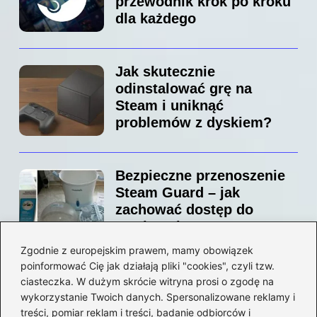
przewodnik krok po kroku
dla każdego
Jak skutecznie
odinstalować grę na
Steam i uniknąć
problemów z dyskiem?
Bezpieczne przenoszenie
Steam Guard – jak
zachować dostęp do
swojego konta?
Zgodnie z europejskim prawem, mamy obowiązek
poinformować Cię jak działają pliki "cookies", czyli tzw.
Jak bez stresu zmienić
ciasteczka. W dużym skrócie witryna prosi o zgodę na
adres email na Steam –
wykorzystanie Twoich danych. Spersonalizowane reklamy i
prosty przewodnik krok po
treści, pomiar reklam i treści, badanie odbiorców i