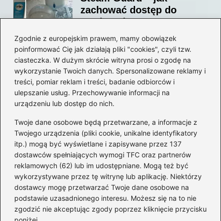
zachować dostęp do
swojego konta?
Zgodnie z europejskim prawem, mamy obowiązek
poinformować Cię jak działają pliki "cookies", czyli tzw.
Jak bez stresu zmienić
ciasteczka. W dużym skrócie witryna prosi o zgodę na
adres email na Steam –
wykorzystanie Twoich danych. Spersonalizowane reklamy i
prosty przewodnik krok po
treści, pomiar reklam i treści, badanie odbiorców i
ulepszanie usług. Przechowywanie informacji na
kroku
urządzeniu lub dostęp do nich.
Kategorie
Twoje dane osobowe będą przetwarzane, a informacje z
Twojego urządzenia (pliki cookie, unikalne identyfikatory
itp.) mogą być wyświetlane i zapisywane przez 137
CS:GO
(26)
dostawców spełniających wymogi TFC oraz partnerów
FIFA
(90)
reklamowych (62) lub im udostępniane. Mogą też być
Forza Horizon
(22)
wykorzystywane przez tę witrynę lub aplikację. Niektórzy
Gry
(186)
dostawcy mogę przetwarzać Twoje dane osobowe na
podstawie uzasadnionego interesu. Możesz się na to nie
Modyfikacje
(42)
zgodzić nie akceptując zgody poprzez kliknięcie przycisku
Spolszczenia
(101)
poniżej.