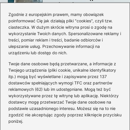
swojego konta?
Zgodnie z europejskim prawem, mamy obowiązek
poinformować Cię jak działają pliki "cookies", czyli tzw.
Jak bez stresu zmienić
ciasteczka. W dużym skrócie witryna prosi o zgodę na
adres email na Steam –
wykorzystanie Twoich danych. Spersonalizowane reklamy i
prosty przewodnik krok po
treści, pomiar reklam i treści, badanie odbiorców i
ulepszanie usług. Przechowywanie informacji na
kroku
urządzeniu lub dostęp do nich.
Kategorie
Twoje dane osobowe będą przetwarzane, a informacje z
Twojego urządzenia (pliki cookie, unikalne identyfikatory
itp.) mogą być wyświetlane i zapisywane przez 137
CS:GO
(26)
dostawców spełniających wymogi TFC oraz partnerów
FIFA
(90)
reklamowych (62) lub im udostępniane. Mogą też być
Forza Horizon
(22)
wykorzystywane przez tę witrynę lub aplikację. Niektórzy
Gry
(186)
dostawcy mogę przetwarzać Twoje dane osobowe na
podstawie uzasadnionego interesu. Możesz się na to nie
Modyfikacje
(42)
zgodzić nie akceptując zgody poprzez kliknięcie przycisku
Spolszczenia
(101)
poniżej.
Steam
(128)