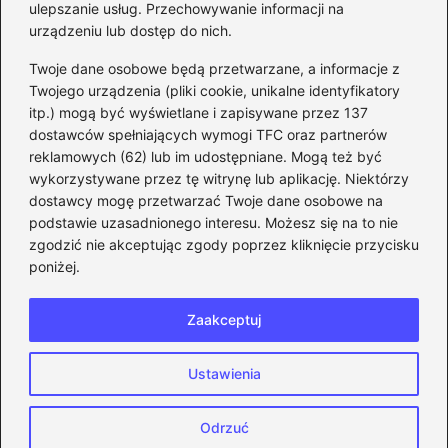
ulepszanie usług. Przechowywanie informacji na
kroku
urządzeniu lub dostęp do nich.
Kategorie
Twoje dane osobowe będą przetwarzane, a informacje z
Twojego urządzenia (pliki cookie, unikalne identyfikatory
itp.) mogą być wyświetlane i zapisywane przez 137
CS:GO
(26)
dostawców spełniających wymogi TFC oraz partnerów
FIFA
(90)
reklamowych (62) lub im udostępniane. Mogą też być
Forza Horizon
(22)
wykorzystywane przez tę witrynę lub aplikację. Niektórzy
Gry
(186)
dostawcy mogę przetwarzać Twoje dane osobowe na
podstawie uzasadnionego interesu. Możesz się na to nie
Modyfikacje
(42)
zgodzić nie akceptując zgody poprzez kliknięcie przycisku
Spolszczenia
(101)
poniżej.
Steam
(128)
Zaakceptuj
Strona główna
Prywatność
Zasady użytkowania
Ustawienia
Napisz do nas
Copyright © 2026 eFIFA.pl
Odrzuć