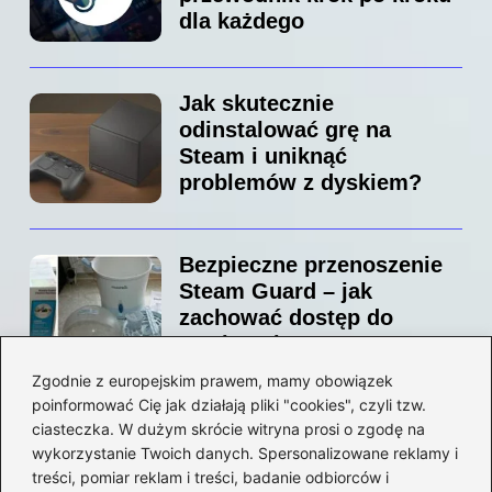
dla każdego
Jak skutecznie
odinstalować grę na
Steam i uniknąć
problemów z dyskiem?
Bezpieczne przenoszenie
Steam Guard – jak
zachować dostęp do
swojego konta?
Zgodnie z europejskim prawem, mamy obowiązek
poinformować Cię jak działają pliki "cookies", czyli tzw.
Jak bez stresu zmienić
ciasteczka. W dużym skrócie witryna prosi o zgodę na
adres email na Steam –
wykorzystanie Twoich danych. Spersonalizowane reklamy i
prosty przewodnik krok po
treści, pomiar reklam i treści, badanie odbiorców i