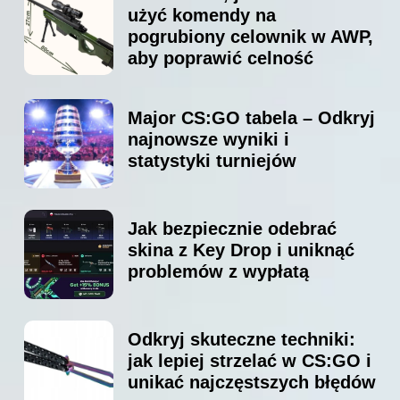
użyć komendy na
pogrubiony celownik w AWP,
aby poprawić celność
Major CS:GO tabela – Odkryj
najnowsze wyniki i
statystyki turniejów
Jak bezpiecznie odebrać
skina z Key Drop i uniknąć
problemów z wypłatą
Odkryj skuteczne techniki:
jak lepiej strzelać w CS:GO i
unikać najczęstszych błędów