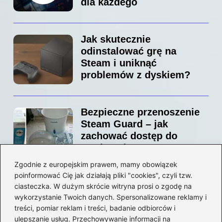
dla każdego
Jak skutecznie
odinstalować grę na
Steam i uniknąć
problemów z dyskiem?
Bezpieczne przenoszenie
Steam Guard – jak
zachować dostęp do
swojego konta?
Zgodnie z europejskim prawem, mamy obowiązek
poinformować Cię jak działają pliki "cookies", czyli tzw.
Jak bez stresu zmienić
ciasteczka. W dużym skrócie witryna prosi o zgodę na
adres email na Steam –
wykorzystanie Twoich danych. Spersonalizowane reklamy i
prosty przewodnik krok po
treści, pomiar reklam i treści, badanie odbiorców i
ulepszanie usług. Przechowywanie informacji na
kroku