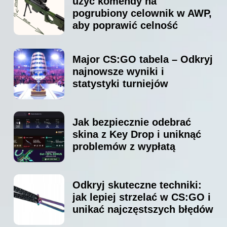
użyć komendy na
pogrubiony celownik w AWP,
aby poprawić celność
Major CS:GO tabela – Odkryj
najnowsze wyniki i
statystyki turniejów
Jak bezpiecznie odebrać
skina z Key Drop i uniknąć
problemów z wypłatą
Odkryj skuteczne techniki:
jak lepiej strzelać w CS:GO i
unikać najczęstszych błędów