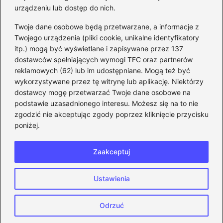
urządzeniu lub dostęp do nich.
Kategorie
Twoje dane osobowe będą przetwarzane, a informacje z
Twojego urządzenia (pliki cookie, unikalne identyfikatory
itp.) mogą być wyświetlane i zapisywane przez 137
CS:GO
(26)
dostawców spełniających wymogi TFC oraz partnerów
FIFA
(90)
reklamowych (62) lub im udostępniane. Mogą też być
Forza Horizon
(22)
wykorzystywane przez tę witrynę lub aplikację. Niektórzy
Gry
(186)
dostawcy mogę przetwarzać Twoje dane osobowe na
podstawie uzasadnionego interesu. Możesz się na to nie
Modyfikacje
(42)
zgodzić nie akceptując zgody poprzez kliknięcie przycisku
Spolszczenia
(101)
poniżej.
Steam
(128)
Zaakceptuj
Strona główna
Prywatność
Zasady użytkowania
Ustawienia
Napisz do nas
Copyright © 2026 eFIFA.pl
Odrzuć