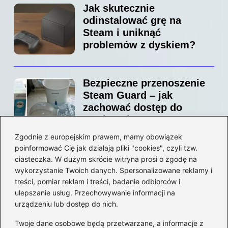
Jak skutecznie
odinstalować grę na
Steam i uniknąć
problemów z dyskiem?
Bezpieczne przenoszenie
Steam Guard – jak
zachować dostęp do
swojego konta?
Zgodnie z europejskim prawem, mamy obowiązek
poinformować Cię jak działają pliki "cookies", czyli tzw.
Jak bez stresu zmienić
ciasteczka. W dużym skrócie witryna prosi o zgodę na
adres email na Steam –
wykorzystanie Twoich danych. Spersonalizowane reklamy i
prosty przewodnik krok po
treści, pomiar reklam i treści, badanie odbiorców i
ulepszanie usług. Przechowywanie informacji na
kroku
urządzeniu lub dostęp do nich.
Kategorie
Twoje dane osobowe będą przetwarzane, a informacje z