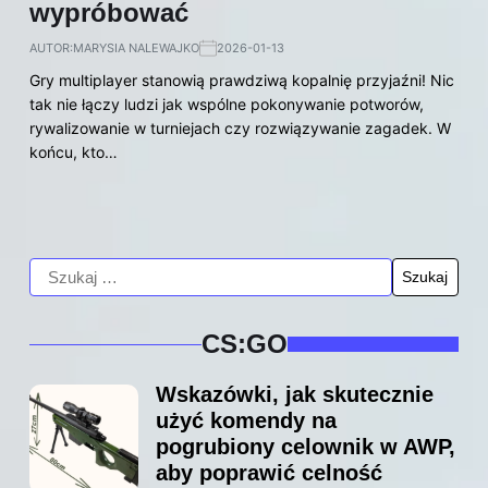
wypróbować
AUTOR:
MARYSIA NALEWAJKO
2026-01-13
Gry multiplayer stanowią prawdziwą kopalnię przyjaźni! Nic
tak nie łączy ludzi jak wspólne pokonywanie potworów,
rywalizowanie w turniejach czy rozwiązywanie zagadek. W
końcu, kto…
CS:GO
Wskazówki, jak skutecznie
użyć komendy na
pogrubiony celownik w AWP,
aby poprawić celność