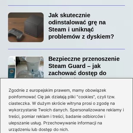
Jak skutecznie
odinstalować grę na
Steam i uniknąć
problemów z dyskiem?
Bezpieczne przenoszenie
Steam Guard – jak
zachować dostęp do
swojego konta?
Zgodnie z europejskim prawem, mamy obowiązek
poinformować Cię jak działają pliki "cookies", czyli tzw.
Jak bez stresu zmienić
ciasteczka. W dużym skrócie witryna prosi o zgodę na
adres email na Steam –
wykorzystanie Twoich danych. Spersonalizowane reklamy i
prosty przewodnik krok po
treści, pomiar reklam i treści, badanie odbiorców i
ulepszanie usług. Przechowywanie informacji na
kroku
urządzeniu lub dostęp do nich.