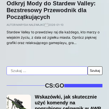
Odkryj Mody do Stardew Valley:
Bezstresowy Przewodnik dla
Początkujących
AUTOR:
MARYSIA NALEWAJKO
2026-01-10
Stardew Valley to prawdziwy raj dla każdego, kto marzy o
wiejskim życiu, z dala od zgiełku miasta. Oprócz pięknej
grafiki oraz relaksującego gameplayu, gra…
CS:GO
Wskazówki, jak skutecznie
użyć komendy na
pogrubiony celownik w AWP,