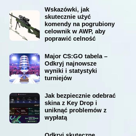
Wskazówki, jak
skutecznie użyć
komendy na pogrubiony
celownik w AWP, aby
poprawić celność
Major CS:GO tabela –
Odkryj najnowsze
wyniki i statystyki
turniejów
Jak bezpiecznie odebrać
skina z Key Drop i
uniknąć problemów z
wypłatą
Odkryj skuteczne