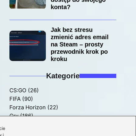
konta?
Jak bez stresu
zmienić adres email
na Steam – prosty
przewodnik krok po
kroku
Kategorie
CS:GO
(26)
FIFA
(90)
Forza Horizon
(22)
Gry
(186)
Modyfikacje
(42)
cie
Spolszczenia
(101)
 i