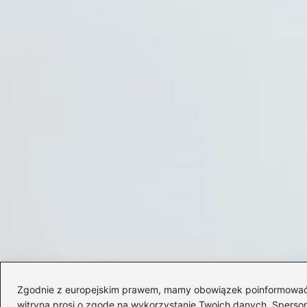
Zgodnie z europejskim prawem, mamy obowiązek poinformować Cię
witryna prosi o zgodę na wykorzystanie Twoich danych. Spersonal