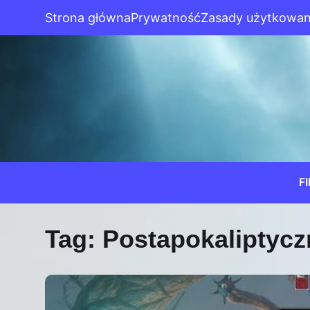
Strona główna
Prywatność
Zasady użytkowan
F
Tag:
Postapokaliptycz