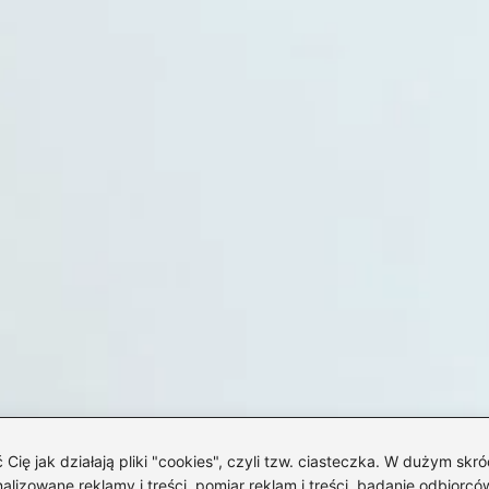
 jak działają pliki "cookies", czyli tzw. ciasteczka. W dużym skró
izowane reklamy i treści, pomiar reklam i treści, badanie odbiorców