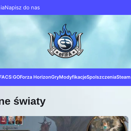
ia
Napisz do nas
IFA
CS:GO
Forza Horizon
Gry
Modyfikacje
Spolszczenia
Steam
ne światy