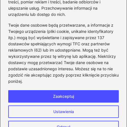
prosty przewodnik krok po
treści, pomiar reklam i treści, badanie odbiorców i
ulepszanie usług. Przechowywanie informacji na
kroku
urządzeniu lub dostęp do nich.
Kategorie
Twoje dane osobowe będą przetwarzane, a informacje z
Twojego urządzenia (pliki cookie, unikalne identyfikatory
itp.) mogą być wyświetlane i zapisywane przez 137
CS:GO
(26)
dostawców spełniających wymogi TFC oraz partnerów
FIFA
(90)
reklamowych (62) lub im udostępniane. Mogą też być
Forza Horizon
(22)
wykorzystywane przez tę witrynę lub aplikację. Niektórzy
Gry
(186)
dostawcy mogę przetwarzać Twoje dane osobowe na
podstawie uzasadnionego interesu. Możesz się na to nie
Modyfikacje
(42)
zgodzić nie akceptując zgody poprzez kliknięcie przycisku
Spolszczenia
(101)
poniżej.
Steam
(128)
Zaakceptuj
Strona główna
Prywatność
Zasady użytkowania
Ustawienia
Napisz do nas
Copyright © 2026 eFIFA.pl
Odrzuć