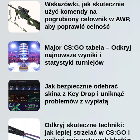
Wskazówki, jak skutecznie
użyć komendy na
pogrubiony celownik w AWP,
aby poprawić celność
Major CS:GO tabela – Odkryj
najnowsze wyniki i
statystyki turniejów
Jak bezpiecznie odebrać
skina z Key Drop i uniknąć
problemów z wypłatą
Odkryj skuteczne techniki:
jak lepiej strzelać w CS:GO i
unikać najczęstszych błędów