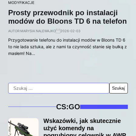
MODYFIKACJE
Prosty przewodnik po instalacji
modów do Bloons TD 6 na telefon
AUTOR:
MARYSIA NALEWAJKO
2026-02-03
Przygotowanie telefonu do instalacji modów w Bloons TD 6
to nie lada sztuka, ale z nami ta czynność stanie się bułką z
masłem! Na…
CS:GO
Wskazówki, jak skutecznie
użyć komendy na
pogrubiony celownik w AWP,