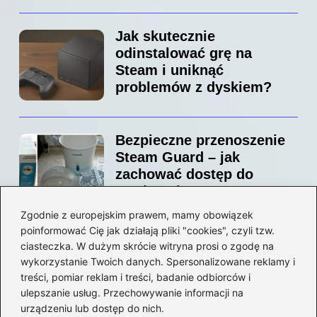
Jak skutecznie
odinstalować grę na
Steam i uniknąć
problemów z dyskiem?
Bezpieczne przenoszenie
Steam Guard – jak
zachować dostęp do
swojego konta?
Zgodnie z europejskim prawem, mamy obowiązek
poinformować Cię jak działają pliki "cookies", czyli tzw.
Jak bez stresu zmienić
ciasteczka. W dużym skrócie witryna prosi o zgodę na
adres email na Steam –
wykorzystanie Twoich danych. Spersonalizowane reklamy i
prosty przewodnik krok po
treści, pomiar reklam i treści, badanie odbiorców i
ulepszanie usług. Przechowywanie informacji na
kroku
urządzeniu lub dostęp do nich.