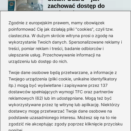
zachować dostęp do
swojego konta?
Zgodnie z europejskim prawem, mamy obowiązek
poinformować Cię jak działają pliki "cookies", czyli tzw.
Jak bez stresu zmienić
ciasteczka. W dużym skrócie witryna prosi o zgodę na
adres email na Steam –
wykorzystanie Twoich danych. Spersonalizowane reklamy i
prosty przewodnik krok po
treści, pomiar reklam i treści, badanie odbiorców i
ulepszanie usług. Przechowywanie informacji na
kroku
urządzeniu lub dostęp do nich.
Kategorie
Twoje dane osobowe będą przetwarzane, a informacje z
Twojego urządzenia (pliki cookie, unikalne identyfikatory
itp.) mogą być wyświetlane i zapisywane przez 137
CS:GO
(26)
dostawców spełniających wymogi TFC oraz partnerów
FIFA
(90)
reklamowych (62) lub im udostępniane. Mogą też być
Forza Horizon
(22)
wykorzystywane przez tę witrynę lub aplikację. Niektórzy
Gry
(186)
dostawcy mogę przetwarzać Twoje dane osobowe na
podstawie uzasadnionego interesu. Możesz się na to nie
Modyfikacje
(42)
zgodzić nie akceptując zgody poprzez kliknięcie przycisku
Spolszczenia
(101)
poniżej.