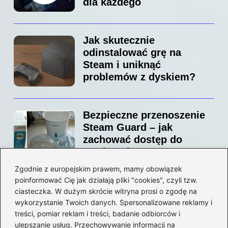
dla każdego
Jak skutecznie
odinstalować grę na
Steam i uniknąć
problemów z dyskiem?
Bezpieczne przenoszenie
Steam Guard – jak
zachować dostęp do
swojego konta?
Zgodnie z europejskim prawem, mamy obowiązek
poinformować Cię jak działają pliki "cookies", czyli tzw.
Jak bez stresu zmienić
ciasteczka. W dużym skrócie witryna prosi o zgodę na
adres email na Steam –
wykorzystanie Twoich danych. Spersonalizowane reklamy i
prosty przewodnik krok po
treści, pomiar reklam i treści, badanie odbiorców i
ulepszanie usług. Przechowywanie informacji na
kroku