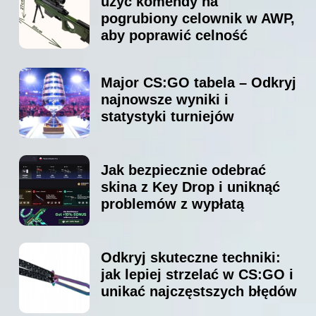
użyć komendy na
pogrubiony celownik w AWP,
aby poprawić celność
Major CS:GO tabela – Odkryj
najnowsze wyniki i
statystyki turniejów
Jak bezpiecznie odebrać
skina z Key Drop i uniknąć
problemów z wypłatą
Odkryj skuteczne techniki:
jak lepiej strzelać w CS:GO i
unikać najczęstszych błędów