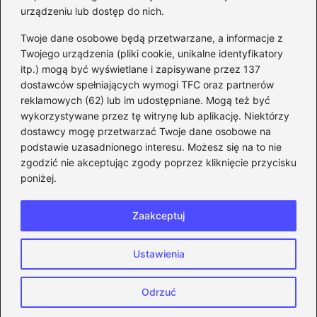
urządzeniu lub dostęp do nich.
Kategorie
Twoje dane osobowe będą przetwarzane, a informacje z
Twojego urządzenia (pliki cookie, unikalne identyfikatory
itp.) mogą być wyświetlane i zapisywane przez 137
CS:GO
(26)
dostawców spełniających wymogi TFC oraz partnerów
FIFA
(90)
reklamowych (62) lub im udostępniane. Mogą też być
Forza Horizon
(22)
wykorzystywane przez tę witrynę lub aplikację. Niektórzy
Gry
(186)
dostawcy mogę przetwarzać Twoje dane osobowe na
podstawie uzasadnionego interesu. Możesz się na to nie
Modyfikacje
(42)
zgodzić nie akceptując zgody poprzez kliknięcie przycisku
Spolszczenia
(101)
poniżej.
Steam
(128)
Zaakceptuj
Strona główna
Prywatność
Zasady użytkowania
Ustawienia
Napisz do nas
Copyright © 2026 eFIFA.pl
Odrzuć