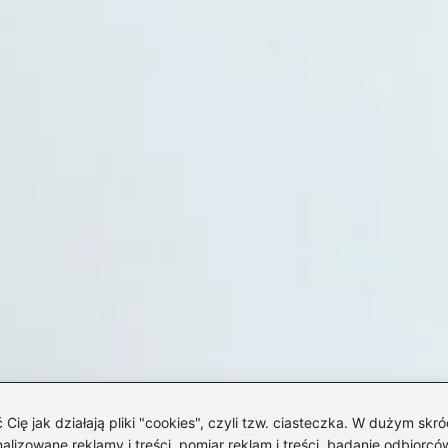
 jak działają pliki "cookies", czyli tzw. ciasteczka. W dużym skró
izowane reklamy i treści, pomiar reklam i treści, badanie odbiorców