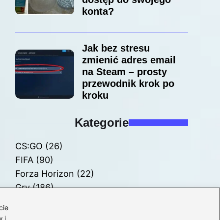
konta?
Jak bez stresu
zmienić adres email
na Steam – prosty
przewodnik krok po
kroku
Kategorie
CS:GO
(26)
FIFA
(90)
Forza Horizon
(22)
Gry
(186)
Modyfikacje
(42)
cie
Spolszczenia
(101)
 i