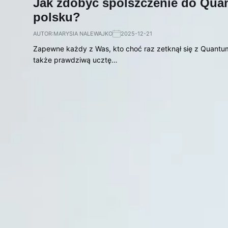
Jak zdobyć spolszczenie do Quan
polsku?
AUTOR:
MARYSIA NALEWAJKO
2025-12-21
Zapewne każdy z Was, kto choć raz zetknął się z Quantum 
także prawdziwą ucztę…