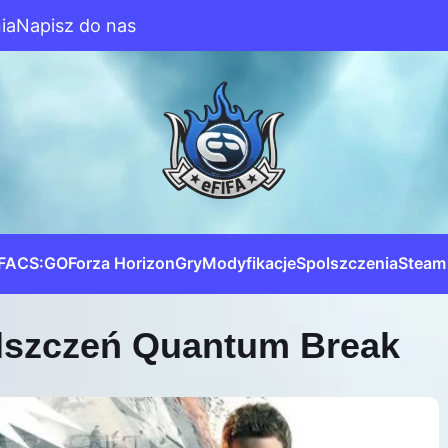
ia
Napisz do nas
IFA
CS:GO
Forza Horizon
Gry
Modyfikacje
Spolszczenia
Steam
lszczeń Quantum Break