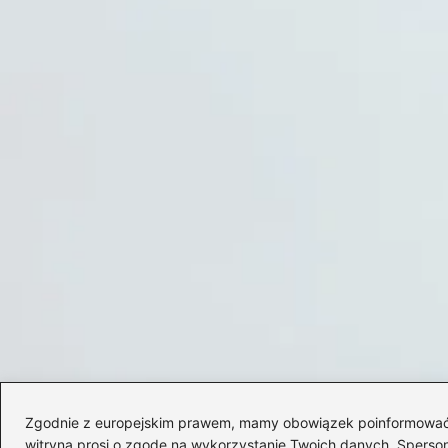
Zgodnie z europejskim prawem, mamy obowiązek poinformować Cię
witryna prosi o zgodę na wykorzystanie Twoich danych. Spersonal