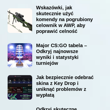
Wskazówki, jak
skutecznie użyć
komendy na pogrubiony
celownik w AWP, aby
poprawić celność
Major CS:GO tabela –
Odkryj najnowsze
wyniki i statystyki
turniejów
Jak bezpiecznie odebrać
skina z Key Drop i
uniknąć problemów z
wypłatą
Odkryj skuteczne