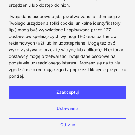
urządzeniu lub dostęp do nich.
Kategorie
Twoje dane osobowe będą przetwarzane, a informacje z
Twojego urządzenia (pliki cookie, unikalne identyfikatory
itp.) mogą być wyświetlane i zapisywane przez 137
CS:GO
(26)
dostawców spełniających wymogi TFC oraz partnerów
FIFA
(90)
reklamowych (62) lub im udostępniane. Mogą też być
Forza Horizon
(22)
wykorzystywane przez tę witrynę lub aplikację. Niektórzy
Gry
(186)
dostawcy mogę przetwarzać Twoje dane osobowe na
podstawie uzasadnionego interesu. Możesz się na to nie
Modyfikacje
(42)
zgodzić nie akceptując zgody poprzez kliknięcie przycisku
Spolszczenia
(101)
poniżej.
Steam
(128)
Zaakceptuj
Strona główna
Prywatność
Zasady użytkowania
Ustawienia
Napisz do nas
Copyright © 2026 eFIFA.pl
Odrzuć