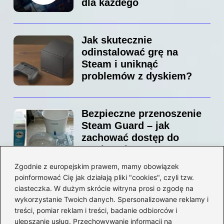
dla każdego
Jak skutecznie
odinstalować grę na
Steam i uniknąć
problemów z dyskiem?
Bezpieczne przenoszenie
Steam Guard – jak
zachować dostęp do
swojego konta?
Zgodnie z europejskim prawem, mamy obowiązek
poinformować Cię jak działają pliki "cookies", czyli tzw.
Jak bez stresu zmienić
ciasteczka. W dużym skrócie witryna prosi o zgodę na
adres email na Steam –
wykorzystanie Twoich danych. Spersonalizowane reklamy i
prosty przewodnik krok po
treści, pomiar reklam i treści, badanie odbiorców i
ulepszanie usług. Przechowywanie informacji na
kroku