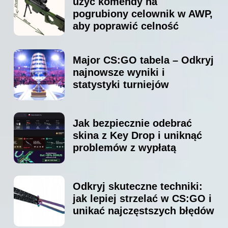
użyć komendy na
pogrubiony celownik w AWP,
aby poprawić celność
Major CS:GO tabela – Odkryj
najnowsze wyniki i
statystyki turniejów
Jak bezpiecznie odebrać
skina z Key Drop i uniknąć
problemów z wypłatą
Odkryj skuteczne techniki:
jak lepiej strzelać w CS:GO i
unikać najczęstszych błędów