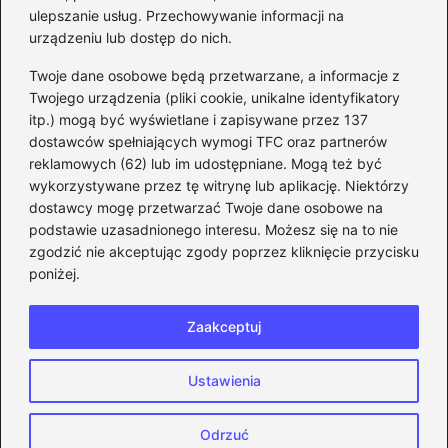
ulepszanie usług. Przechowywanie informacji na
kroku
urządzeniu lub dostęp do nich.
Kategorie
Twoje dane osobowe będą przetwarzane, a informacje z
Twojego urządzenia (pliki cookie, unikalne identyfikatory
itp.) mogą być wyświetlane i zapisywane przez 137
CS:GO
(26)
dostawców spełniających wymogi TFC oraz partnerów
FIFA
(90)
reklamowych (62) lub im udostępniane. Mogą też być
Forza Horizon
(22)
wykorzystywane przez tę witrynę lub aplikację. Niektórzy
Gry
(186)
dostawcy mogę przetwarzać Twoje dane osobowe na
podstawie uzasadnionego interesu. Możesz się na to nie
Modyfikacje
(42)
zgodzić nie akceptując zgody poprzez kliknięcie przycisku
Spolszczenia
(101)
poniżej.
Steam
(128)
Zaakceptuj
Strona główna
Prywatność
Zasady użytkowania
Ustawienia
Napisz do nas
Copyright © 2026 eFIFA.pl
Odrzuć