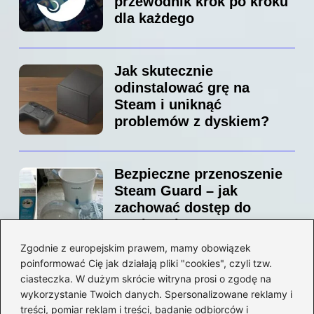
przewodnik krok po kroku
dla każdego
Jak skutecznie
odinstalować grę na
Steam i uniknąć
problemów z dyskiem?
Bezpieczne przenoszenie
Steam Guard – jak
zachować dostęp do
swojego konta?
Zgodnie z europejskim prawem, mamy obowiązek
poinformować Cię jak działają pliki "cookies", czyli tzw.
Jak bez stresu zmienić
ciasteczka. W dużym skrócie witryna prosi o zgodę na
adres email na Steam –
wykorzystanie Twoich danych. Spersonalizowane reklamy i
prosty przewodnik krok po
treści, pomiar reklam i treści, badanie odbiorców i