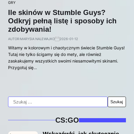
GRY
Ile skinów w Stumble Guys?
Odkryj pełną listę i sposoby ich
zdobywania!
AUTOR:
MARYSIA NALEWAJKO
2026-01-12
Witamy w kolorowym i chaotycznym świecie Stumble Guys!
Tutaj nie tylko ścigamy się do mety, ale również
zaskakujemy wszystkich swoimi niesamowitymi skinami.
Przygotuj się…
CS:GO
Wskazówki, jak skutecznie