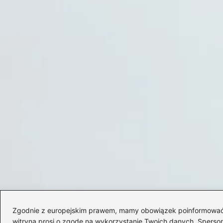
Zgodnie z europejskim prawem, mamy obowiązek poinformować Cię
witryna prosi o zgodę na wykorzystanie Twoich danych. Spersonal