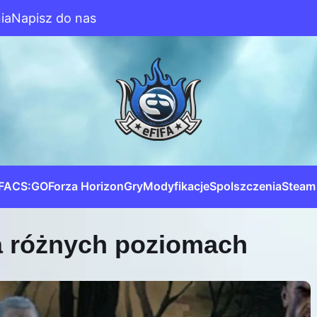
ia
Napisz do nas
IFA
CS:GO
Forza Horizon
Gry
Modyfikacje
Spolszczenia
Steam
na różnych poziomach