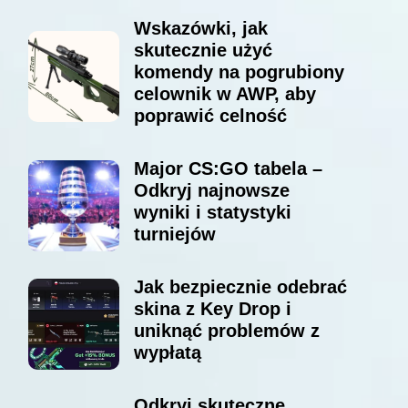
Wskazówki, jak
skutecznie użyć
komendy na pogrubiony
celownik w AWP, aby
poprawić celność
Major CS:GO tabela –
Odkryj najnowsze
wyniki i statystyki
turniejów
Jak bezpiecznie odebrać
skina z Key Drop i
uniknąć problemów z
wypłatą
Odkryj skuteczne