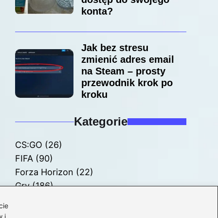
konta?
Jak bez stresu
zmienić adres email
na Steam – prosty
przewodnik krok po
kroku
Kategorie
CS:GO
(26)
FIFA
(90)
Forza Horizon
(22)
Gry
(186)
Modyfikacje
(42)
cie
Spolszczenia
(101)
 i