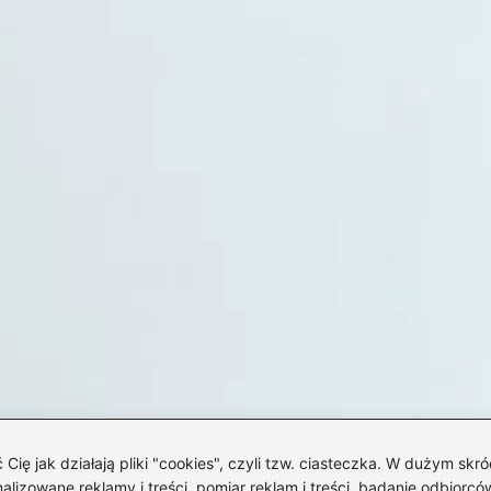
 jak działają pliki "cookies", czyli tzw. ciasteczka. W dużym skró
izowane reklamy i treści, pomiar reklam i treści, badanie odbiorców