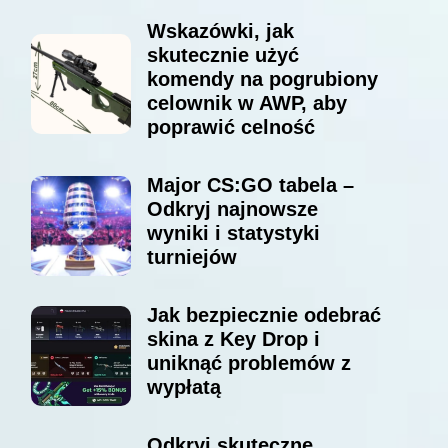
Wskazówki, jak
skutecznie użyć
komendy na pogrubiony
celownik w AWP, aby
poprawić celność
Major CS:GO tabela –
Odkryj najnowsze
wyniki i statystyki
turniejów
Jak bezpiecznie odebrać
skina z Key Drop i
uniknąć problemów z
wypłatą
Odkryj skuteczne