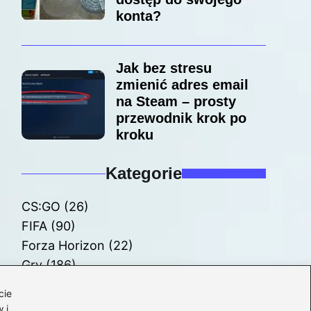
konta?
Jak bez stresu
zmienić adres email
na Steam – prosty
przewodnik krok po
kroku
Kategorie
CS:GO
(26)
FIFA
(90)
Forza Horizon
(22)
Gry
(186)
Modyfikacje
(42)
cie
Spolszczenia
(101)
 i