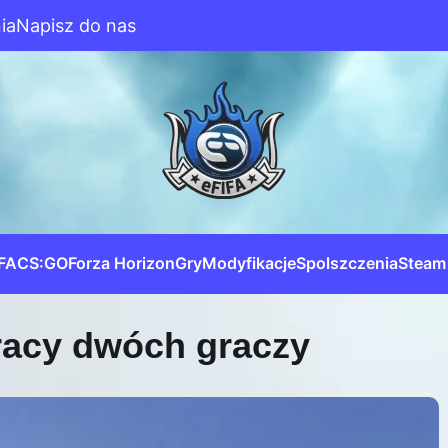
ia
Napisz do nas
IFA
CS:GO
Forza Horizon
Gry
Modyfikacje
Spolszczenia
Steam
racy dwóch graczy