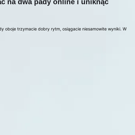
rać na dwa pady online i uniknąć
y oboje trzymacie dobry rytm, osiągacie niesamowite wyniki. W