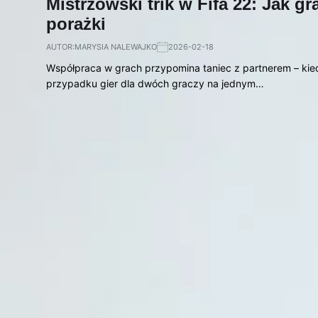
Mistrzowski trik w Fifa 22: Jak g
porażki
AUTOR:
MARYSIA NALEWAJKO
2026-02-18
Współpraca w grach przypomina taniec z partnerem – kied
przypadku gier dla dwóch graczy na jednym…