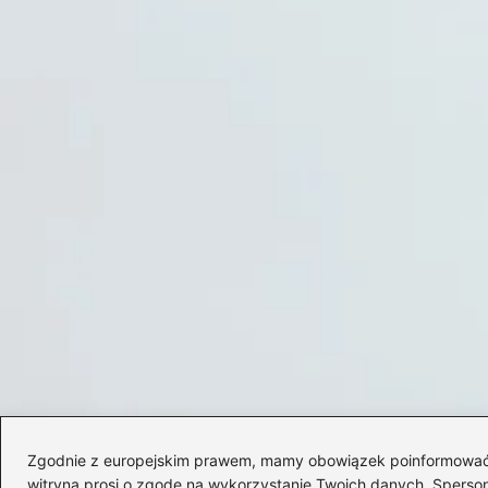
Zgodnie z europejskim prawem, mamy obowiązek poinformować Cię
witryna prosi o zgodę na wykorzystanie Twoich danych. Spersonal