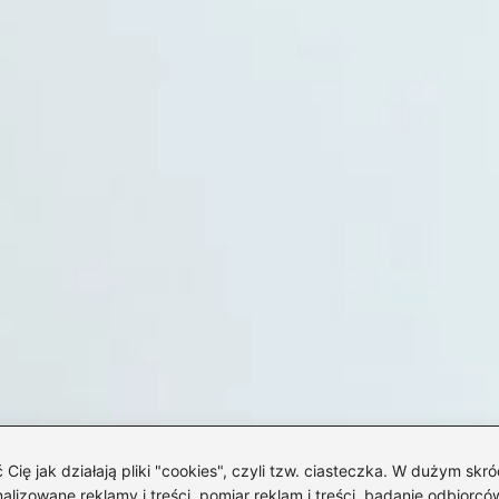
 jak działają pliki "cookies", czyli tzw. ciasteczka. W dużym skró
izowane reklamy i treści, pomiar reklam i treści, badanie odbiorców