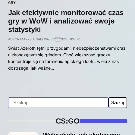
GRY
Jak efektywnie monitorować czas
gry w WoW i analizować swoje
statystyki
AUTOR:
MARYSIA NALEWAJKO
2026-03-02
Świat Azeroth tętni przygodami, niebezpieczeństwami oraz
niekończącym się grindem. Choć większość graczy
koncentruje się na farmieniu epickiego lootu, wielu z nas
dostrzega, jak ważne…
CS:GO
Wskazówki, jak skutecznie