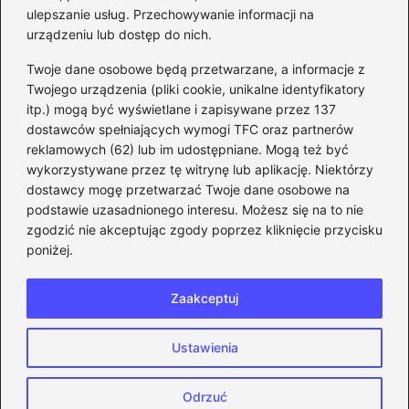
ulepszanie usług. Przechowywanie informacji na
kroku
urządzeniu lub dostęp do nich.
Kategorie
Twoje dane osobowe będą przetwarzane, a informacje z
Twojego urządzenia (pliki cookie, unikalne identyfikatory
itp.) mogą być wyświetlane i zapisywane przez 137
CS:GO
(26)
dostawców spełniających wymogi TFC oraz partnerów
FIFA
(90)
reklamowych (62) lub im udostępniane. Mogą też być
Forza Horizon
(22)
wykorzystywane przez tę witrynę lub aplikację. Niektórzy
Gry
(186)
dostawcy mogę przetwarzać Twoje dane osobowe na
podstawie uzasadnionego interesu. Możesz się na to nie
Modyfikacje
(42)
zgodzić nie akceptując zgody poprzez kliknięcie przycisku
Spolszczenia
(101)
poniżej.
Steam
(128)
Zaakceptuj
Strona główna
Prywatność
Zasady użytkowania
Ustawienia
Napisz do nas
Copyright © 2026 eFIFA.pl
Odrzuć