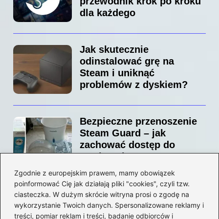
przewodnik krok po kroku
dla każdego
Jak skutecznie
odinstalować grę na
Steam i uniknąć
problemów z dyskiem?
Bezpieczne przenoszenie
Steam Guard – jak
zachować dostęp do
swojego konta?
Zgodnie z europejskim prawem, mamy obowiązek
poinformować Cię jak działają pliki "cookies", czyli tzw.
Jak bez stresu zmienić
ciasteczka. W dużym skrócie witryna prosi o zgodę na
adres email na Steam –
wykorzystanie Twoich danych. Spersonalizowane reklamy i
prosty przewodnik krok po
treści, pomiar reklam i treści, badanie odbiorców i