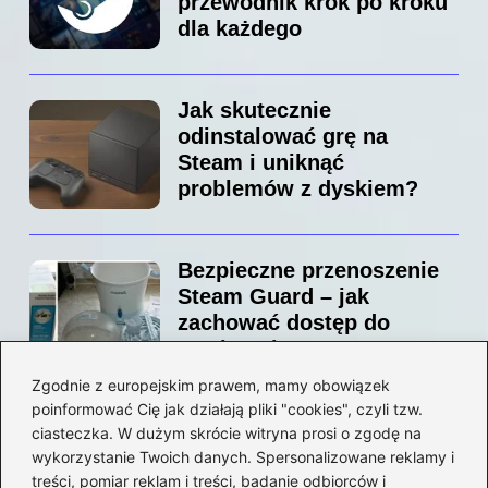
przewodnik krok po kroku
dla każdego
Jak skutecznie
odinstalować grę na
Steam i uniknąć
problemów z dyskiem?
Bezpieczne przenoszenie
Steam Guard – jak
zachować dostęp do
swojego konta?
Zgodnie z europejskim prawem, mamy obowiązek
poinformować Cię jak działają pliki "cookies", czyli tzw.
Jak bez stresu zmienić
ciasteczka. W dużym skrócie witryna prosi o zgodę na
adres email na Steam –
wykorzystanie Twoich danych. Spersonalizowane reklamy i
prosty przewodnik krok po
treści, pomiar reklam i treści, badanie odbiorców i