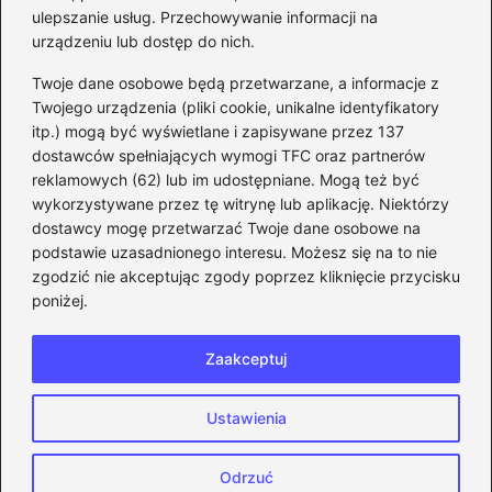
ulepszanie usług. Przechowywanie informacji na
kroku
urządzeniu lub dostęp do nich.
Kategorie
Twoje dane osobowe będą przetwarzane, a informacje z
Twojego urządzenia (pliki cookie, unikalne identyfikatory
itp.) mogą być wyświetlane i zapisywane przez 137
CS:GO
(26)
dostawców spełniających wymogi TFC oraz partnerów
FIFA
(90)
reklamowych (62) lub im udostępniane. Mogą też być
Forza Horizon
(22)
wykorzystywane przez tę witrynę lub aplikację. Niektórzy
Gry
(186)
dostawcy mogę przetwarzać Twoje dane osobowe na
podstawie uzasadnionego interesu. Możesz się na to nie
Modyfikacje
(42)
zgodzić nie akceptując zgody poprzez kliknięcie przycisku
Spolszczenia
(101)
poniżej.
Steam
(128)
Zaakceptuj
Strona główna
Prywatność
Zasady użytkowania
Ustawienia
Napisz do nas
Copyright © 2026 eFIFA.pl
Odrzuć