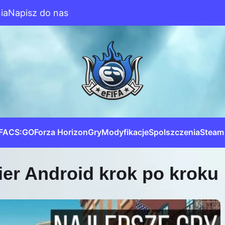
ia
Napisz do nas
IFA
CS:GO
Forza Horizon
Gry
Modyfikacje
Spolszczenia
Steam
ier Android krok po kroku