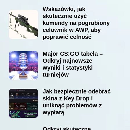
Wskazówki, jak
skutecznie użyć
komendy na pogrubiony
celownik w AWP, aby
poprawić celność
Major CS:GO tabela –
Odkryj najnowsze
wyniki i statystyki
turniejów
Jak bezpiecznie odebrać
skina z Key Drop i
uniknąć problemów z
wypłatą
Odkryj skuteczne