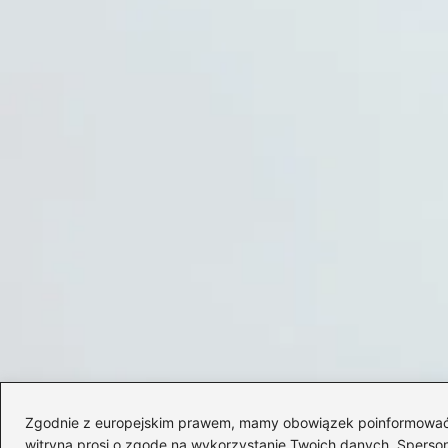
Zgodnie z europejskim prawem, mamy obowiązek poinformować Cię
witryna prosi o zgodę na wykorzystanie Twoich danych. Spersonal