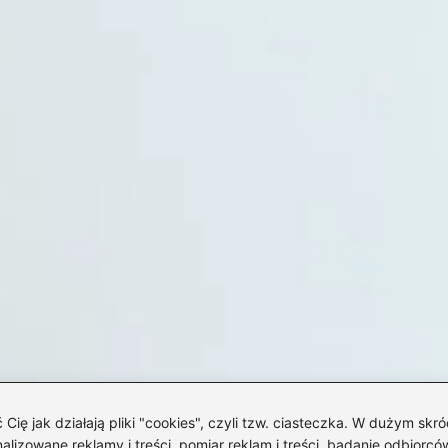
 jak działają pliki "cookies", czyli tzw. ciasteczka. W dużym skró
izowane reklamy i treści, pomiar reklam i treści, badanie odbiorców