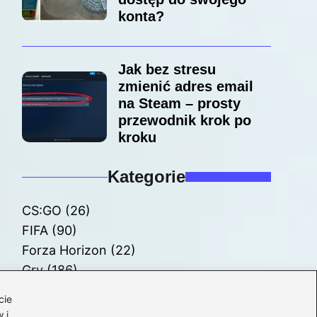
konta?
Jak bez stresu
zmienić adres email
na Steam – prosty
przewodnik krok po
kroku
Kategorie
CS:GO
(26)
FIFA
(90)
Forza Horizon
(22)
Gry
(186)
Modyfikacje
(42)
cie
Spolszczenia
(101)
 i