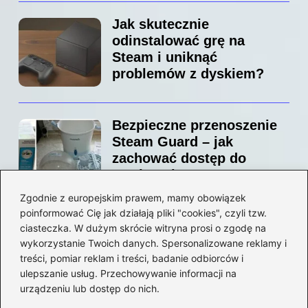
Jak skutecznie
odinstalować grę na
Steam i uniknąć
problemów z dyskiem?
Bezpieczne przenoszenie
Steam Guard – jak
zachować dostęp do
swojego konta?
Zgodnie z europejskim prawem, mamy obowiązek
poinformować Cię jak działają pliki "cookies", czyli tzw.
Jak bez stresu zmienić
ciasteczka. W dużym skrócie witryna prosi o zgodę na
adres email na Steam –
wykorzystanie Twoich danych. Spersonalizowane reklamy i
prosty przewodnik krok po
treści, pomiar reklam i treści, badanie odbiorców i
ulepszanie usług. Przechowywanie informacji na
kroku
urządzeniu lub dostęp do nich.