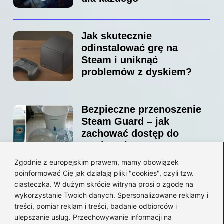
Jak skutecznie
odinstalować grę na
Steam i uniknąć
problemów z dyskiem?
Bezpieczne przenoszenie
Steam Guard – jak
zachować dostęp do
swojego konta?
Zgodnie z europejskim prawem, mamy obowiązek
poinformować Cię jak działają pliki "cookies", czyli tzw.
Jak bez stresu zmienić
ciasteczka. W dużym skrócie witryna prosi o zgodę na
adres email na Steam –
wykorzystanie Twoich danych. Spersonalizowane reklamy i
prosty przewodnik krok po
treści, pomiar reklam i treści, badanie odbiorców i
ulepszanie usług. Przechowywanie informacji na
kroku