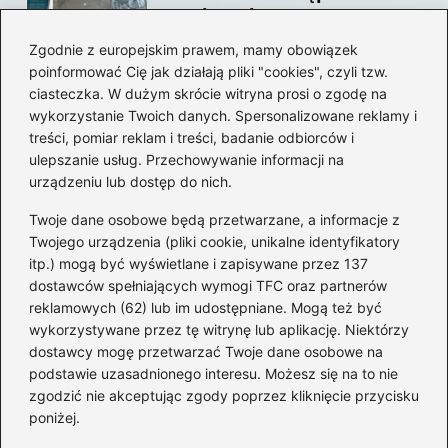
swojego konta?
Zgodnie z europejskim prawem, mamy obowiązek
poinformować Cię jak działają pliki "cookies", czyli tzw.
Jak bez stresu zmienić
ciasteczka. W dużym skrócie witryna prosi o zgodę na
adres email na Steam –
wykorzystanie Twoich danych. Spersonalizowane reklamy i
prosty przewodnik krok po
treści, pomiar reklam i treści, badanie odbiorców i
ulepszanie usług. Przechowywanie informacji na
kroku
urządzeniu lub dostęp do nich.
Kategorie
Twoje dane osobowe będą przetwarzane, a informacje z
Twojego urządzenia (pliki cookie, unikalne identyfikatory
itp.) mogą być wyświetlane i zapisywane przez 137
CS:GO
(26)
dostawców spełniających wymogi TFC oraz partnerów
FIFA
(90)
reklamowych (62) lub im udostępniane. Mogą też być
Forza Horizon
(22)
wykorzystywane przez tę witrynę lub aplikację. Niektórzy
Gry
(186)
dostawcy mogę przetwarzać Twoje dane osobowe na
podstawie uzasadnionego interesu. Możesz się na to nie
Modyfikacje
(42)
zgodzić nie akceptując zgody poprzez kliknięcie przycisku
Spolszczenia
(101)
poniżej.
Steam
(128)