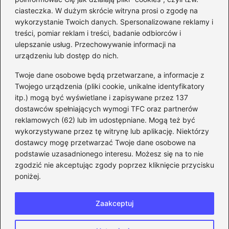
Jak bez stresu zmienić
ciasteczka. W dużym skrócie witryna prosi o zgodę na
adres email na Steam –
wykorzystanie Twoich danych. Spersonalizowane reklamy i
prosty przewodnik krok po
treści, pomiar reklam i treści, badanie odbiorców i
ulepszanie usług. Przechowywanie informacji na
kroku
urządzeniu lub dostęp do nich.
Kategorie
Twoje dane osobowe będą przetwarzane, a informacje z
Twojego urządzenia (pliki cookie, unikalne identyfikatory
itp.) mogą być wyświetlane i zapisywane przez 137
CS:GO
(26)
dostawców spełniających wymogi TFC oraz partnerów
FIFA
(90)
reklamowych (62) lub im udostępniane. Mogą też być
Forza Horizon
(22)
wykorzystywane przez tę witrynę lub aplikację. Niektórzy
Gry
(186)
dostawcy mogę przetwarzać Twoje dane osobowe na
podstawie uzasadnionego interesu. Możesz się na to nie
Modyfikacje
(42)
zgodzić nie akceptując zgody poprzez kliknięcie przycisku
Spolszczenia
(101)
poniżej.
Steam
(128)
Zaakceptuj
Strona główna
Prywatność
Zasady użytkowania