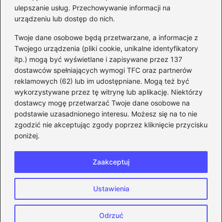
ulepszanie usług. Przechowywanie informacji na
kroku
urządzeniu lub dostęp do nich.
Kategorie
Twoje dane osobowe będą przetwarzane, a informacje z
Twojego urządzenia (pliki cookie, unikalne identyfikatory
itp.) mogą być wyświetlane i zapisywane przez 137
CS:GO
(26)
dostawców spełniających wymogi TFC oraz partnerów
FIFA
(90)
reklamowych (62) lub im udostępniane. Mogą też być
Forza Horizon
(22)
wykorzystywane przez tę witrynę lub aplikację. Niektórzy
Gry
(186)
dostawcy mogę przetwarzać Twoje dane osobowe na
podstawie uzasadnionego interesu. Możesz się na to nie
Modyfikacje
(42)
zgodzić nie akceptując zgody poprzez kliknięcie przycisku
Spolszczenia
(101)
poniżej.
Steam
(128)
Zaakceptuj
Strona główna
Prywatność
Zasady użytkowania
Ustawienia
Napisz do nas
Copyright © 2026 eFIFA.pl
Odrzuć