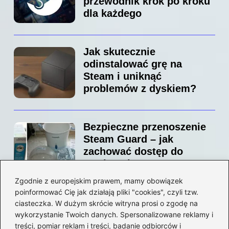
przewodnik krok po kroku
dla każdego
Jak skutecznie
odinstalować grę na
Steam i uniknąć
problemów z dyskiem?
Bezpieczne przenoszenie
Steam Guard – jak
zachować dostęp do
swojego konta?
Zgodnie z europejskim prawem, mamy obowiązek
poinformować Cię jak działają pliki "cookies", czyli tzw.
Jak bez stresu zmienić
ciasteczka. W dużym skrócie witryna prosi o zgodę na
adres email na Steam –
wykorzystanie Twoich danych. Spersonalizowane reklamy i
prosty przewodnik krok po
treści, pomiar reklam i treści, badanie odbiorców i