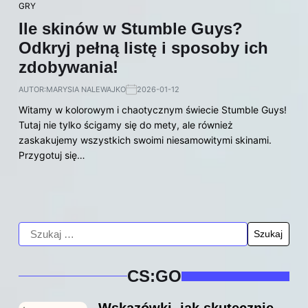
GRY
Ile skinów w Stumble Guys?
Odkryj pełną listę i sposoby ich
zdobywania!
AUTOR:
MARYSIA NALEWAJKO
2026-01-12
Witamy w kolorowym i chaotycznym świecie Stumble Guys!
Tutaj nie tylko ścigamy się do mety, ale również
zaskakujemy wszystkich swoimi niesamowitymi skinami.
Przygotuj się…
CS:GO
Wskazówki, jak skutecznie