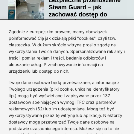
Steam Guard – jak
zachować dostęp do
swojego konta?
Zgodnie z europejskim prawem, mamy obowiązek
poinformować Cię jak działają pliki "cookies", czyli tzw.
Jak bez stresu zmienić
ciasteczka. W dużym skrócie witryna prosi o zgodę na
adres email na Steam –
wykorzystanie Twoich danych. Spersonalizowane reklamy i
prosty przewodnik krok po
treści, pomiar reklam i treści, badanie odbiorców i
ulepszanie usług. Przechowywanie informacji na
kroku
urządzeniu lub dostęp do nich.
Kategorie
Twoje dane osobowe będą przetwarzane, a informacje z
Twojego urządzenia (pliki cookie, unikalne identyfikatory
itp.) mogą być wyświetlane i zapisywane przez 137
CS:GO
(26)
dostawców spełniających wymogi TFC oraz partnerów
FIFA
(90)
reklamowych (62) lub im udostępniane. Mogą też być
Forza Horizon
(22)
wykorzystywane przez tę witrynę lub aplikację. Niektórzy
Gry
(186)
dostawcy mogę przetwarzać Twoje dane osobowe na
podstawie uzasadnionego interesu. Możesz się na to nie
Modyfikacje
(42)