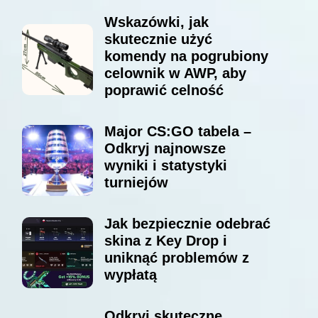
Wskazówki, jak
skutecznie użyć
komendy na pogrubiony
celownik w AWP, aby
poprawić celność
Major CS:GO tabela –
Odkryj najnowsze
wyniki i statystyki
turniejów
Jak bezpiecznie odebrać
skina z Key Drop i
uniknąć problemów z
wypłatą
Odkryj skuteczne