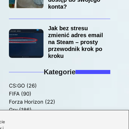
konta?
Jak bez stresu
zmienić adres email
na Steam – prosty
przewodnik krok po
kroku
Kategorie
CS:GO
(26)
FIFA
(90)
Forza Horizon
(22)
Gry
(186)
Modyfikacje
(42)
cie
Spolszczenia
(101)
 i