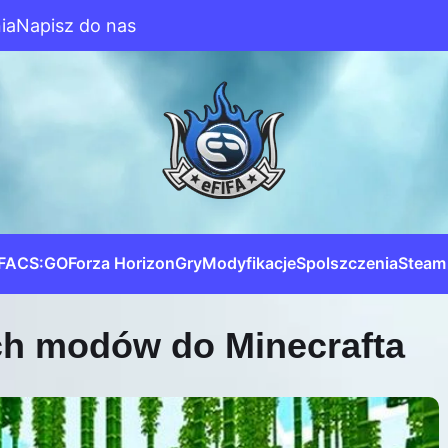
ia
Napisz do nas
IFA
CS:GO
Forza Horizon
Gry
Modyfikacje
Spolszczenia
Steam
ch modów do Minecrafta