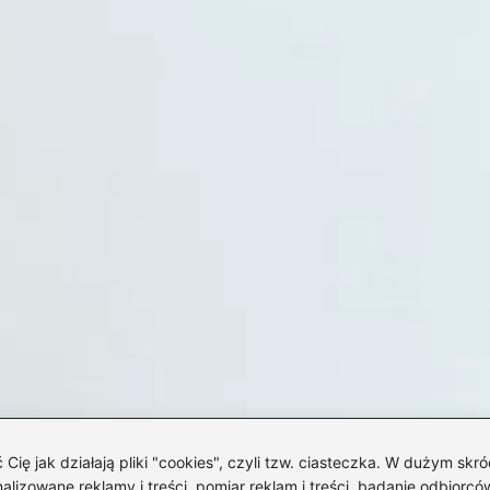
 jak działają pliki "cookies", czyli tzw. ciasteczka. W dużym skró
izowane reklamy i treści, pomiar reklam i treści, badanie odbiorców