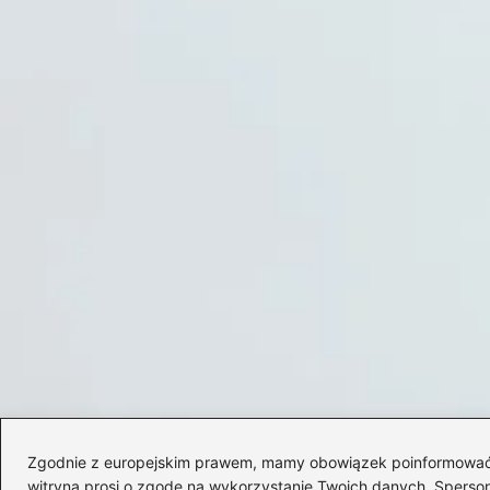
Zgodnie z europejskim prawem, mamy obowiązek poinformować Cię
witryna prosi o zgodę na wykorzystanie Twoich danych. Spersonal