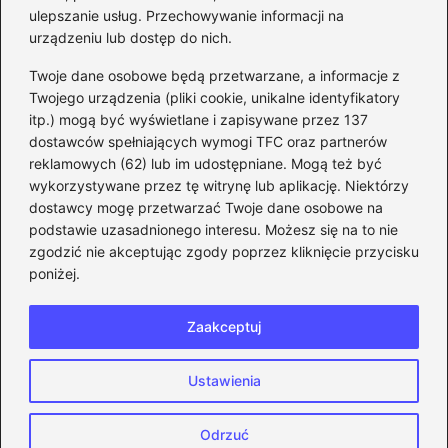
ulepszanie usług. Przechowywanie informacji na
kroku
urządzeniu lub dostęp do nich.
Kategorie
Twoje dane osobowe będą przetwarzane, a informacje z
Twojego urządzenia (pliki cookie, unikalne identyfikatory
itp.) mogą być wyświetlane i zapisywane przez 137
CS:GO
(26)
dostawców spełniających wymogi TFC oraz partnerów
FIFA
(90)
reklamowych (62) lub im udostępniane. Mogą też być
Forza Horizon
(22)
wykorzystywane przez tę witrynę lub aplikację. Niektórzy
Gry
(186)
dostawcy mogę przetwarzać Twoje dane osobowe na
podstawie uzasadnionego interesu. Możesz się na to nie
Modyfikacje
(42)
zgodzić nie akceptując zgody poprzez kliknięcie przycisku
Spolszczenia
(101)
poniżej.
Steam
(128)
Zaakceptuj
Strona główna
Prywatność
Zasady użytkowania
Ustawienia
Napisz do nas
Copyright © 2026 eFIFA.pl
Odrzuć