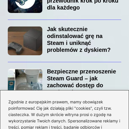
przewodnik krok po kroku
dla każdego
Jak skutecznie
odinstalować grę na
Steam i uniknąć
problemów z dyskiem?
Bezpieczne przenoszenie
Steam Guard – jak
zachować dostęp do
swojego konta?
Zgodnie z europejskim prawem, mamy obowiązek
poinformować Cię jak działają pliki "cookies", czyli tzw.
Jak bez stresu zmienić
ciasteczka. W dużym skrócie witryna prosi o zgodę na
adres email na Steam –
wykorzystanie Twoich danych. Spersonalizowane reklamy i
prosty przewodnik krok po
treści, pomiar reklam i treści, badanie odbiorców i