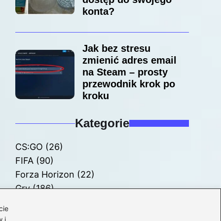
konta?
Jak bez stresu
zmienić adres email
na Steam – prosty
przewodnik krok po
kroku
Kategorie
CS:GO
(26)
FIFA
(90)
Forza Horizon
(22)
Gry
(186)
Modyfikacje
(42)
cie
Spolszczenia
(101)
 i