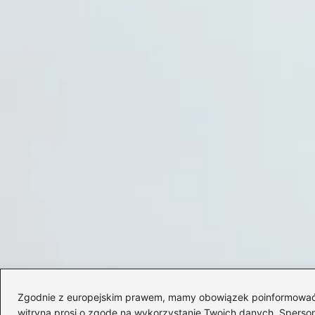
Zgodnie z europejskim prawem, mamy obowiązek poinformować Cię
witryna prosi o zgodę na wykorzystanie Twoich danych. Spersonal