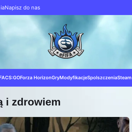
ia
Napisz do nas
IFA
CS:GO
Forza Horizon
Gry
Modyfikacje
Spolszczenia
Steam
 i zdrowiem