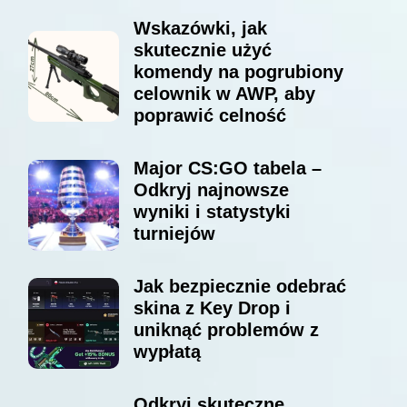
Wskazówki, jak
skutecznie użyć
komendy na pogrubiony
celownik w AWP, aby
poprawić celność
Major CS:GO tabela –
Odkryj najnowsze
wyniki i statystyki
turniejów
Jak bezpiecznie odebrać
skina z Key Drop i
uniknąć problemów z
wypłatą
Odkryj skuteczne