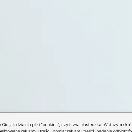
 jak działają pliki "cookies", czyli tzw. ciasteczka. W dużym skró
izowane reklamy i treści, pomiar reklam i treści, badanie odbiorców