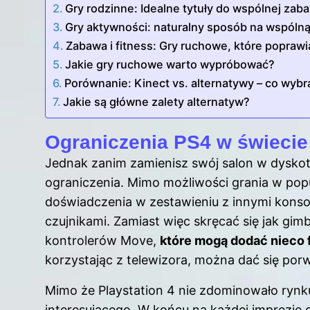
Gry rodzinne: Idealne tytuły do wspólnej zab
Gry aktywności: naturalny sposób na wspóln
Zabawa i fitness: Gry ruchowe, które popraw
Jakie gry ruchowe warto wypróbować?
Porównanie: Kinect vs. alternatywy – co wybr
Jakie są główne zalety alternatyw?
Ograniczenia PS4 w świecie
Jednak zanim zamienisz swój salon w dyskot
ograniczenia. Mimo możliwości grania w popu
doświadczenia w zestawieniu z innymi konso
czujnikami. Zamiast więc skręcać się jak gi
kontrolerów Move,
które mogą dodać nieco 
korzystając z telewizora, można dać się po
Mimo że Playstation 4 nie zdominowało rynku
interesującego. W końcu na każdej imprezie