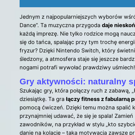
Jednym z najpopularniejszych wyborów wśród g
Dance”. Ta muzyczna przygoda
daje niesko
każdą imprezę. Nie tylko rodzice mogą naucz
się do tańca, spalając przy tym trochę energi
fryzur? Dzięki Nintendo Switch, który świetn
śledzony, a atmosfera staje się jeszcze bard
nogami potrafi wywołać prawdziwy uśmiech!
Gry aktywności: naturalny 
Szukając gry, która połączy ruch z zabawą, „
dziesiątkę. Ta gra
łączy fitness z fabularną 
pomocą ćwiczeń. Dzięki temu można spalić kal
przynajmniej udawać, że się je spala! Zamie
zawodników, na przykład w stylu „kto szybc
danie na kolację – taka motywacja zawsze pr