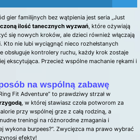
ier familijnych bez wątpienia jest seria „Just
ńczoną ilość tanecznych wyzwań
, które ożywiają
yć się nowych kroków, ale dzieci również włączają
i. Kto nie lubi wyciągnąć nieco rozhełstanych
ie obsługuje kontrolery ruchu, każdy krok zostaje
ziej ekscytująca. Przecież wspólne machanie rękami i
sposób na wspólną zabawę
Ring Fit Adventure” to prawdziwy strzał w
przygodą
, w której stawiasz czoła potworom za
orie przy wspólnej grze z całą rodziną, a
ń nudne treningi na różnorodne zmagania i
iej wykona burpees?”. Zwycięzca ma prawo wybrać
zynosi efekty!