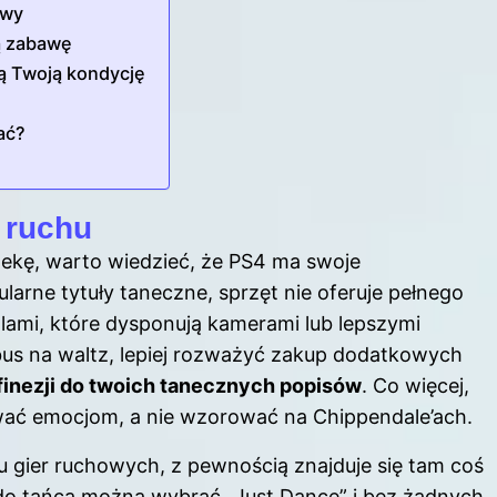
awy
ą zabawę
ią Twoją kondycję
ać?
 ruchu
ekę, warto wiedzieć, że PS4 ma swoje
larne tytuły taneczne, sprzęt nie oferuje pełnego
lami, które dysponują kamerami lub lepszymi
mbus na waltz, lepiej rozważyć zakup dodatkowych
finezji do twoich tanecznych popisów
. Co więcej,
rwać emocjom, a nie wzorować na Chippendale’ach.
 gier ruchowych, z pewnością znajduje się tam coś
 do tańca można wybrać „Just Dance” i bez żadnych