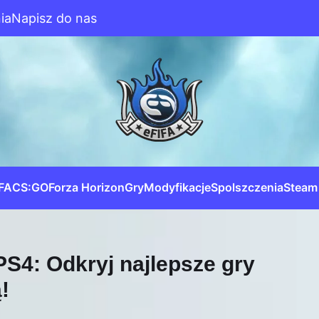
ia
Napisz do nas
IFA
CS:GO
Forza Horizon
Gry
Modyfikacje
Spolszczenia
Steam
PS4: Odkryj najlepsze gry
!