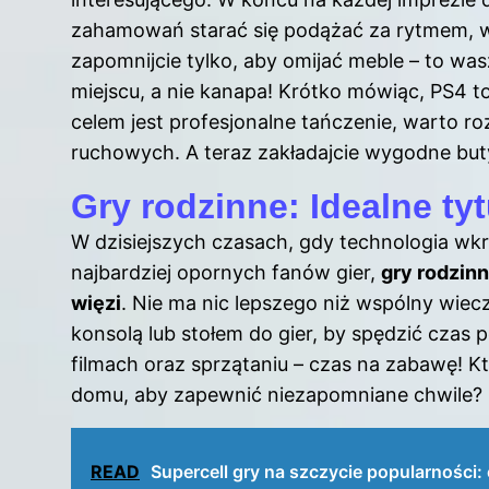
zahamowań starać się podążać za rytmem, w
zapomnijcie tylko, aby omijać meble – to w
miejscu, a nie kanapa! Krótko mówiąc, PS4 to
celem jest profesjonalne tańczenie, warto
ruchowych. A teraz zakładajcie wygodne buty 
Gry rodzinne: Idealne ty
W dzisiejszych czasach, gdy technologia w
najbardziej opornych fanów gier,
gry rodzin
więzi
. Nie ma nic lepszego niż wspólny wiec
konsolą lub stołem do gier, by spędzić czas 
filmach oraz sprzątaniu – czas na zabawę! K
domu, aby zapewnić niezapomniane chwile?
READ
Supercell gry na szczycie popularności: 