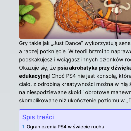
Gry takie jak „Just Dance” wykorzystują sens
a raczej potknięcie. W teorii brzmi to napr
podskakujesz i wciągasz innych członków ro
Okazuje się, że
psia akrobatyka przy dźwię
edukacyjną
! Choć
PS4
nie jest konsolą, któ
ciało, z odrobiną kreatywności można w nią 
na niespodziewane skoki i obrotowe manewry
skomplikowane niż ukończenie poziomu w „D
Spis treści
Ograniczenia PS4 w świecie ruchu