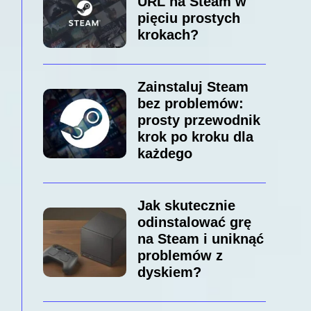
URL na Steam w
pięciu prostych
krokach?
Zainstaluj Steam
bez problemów:
prosty przewodnik
krok po kroku dla
każdego
Jak skutecznie
odinstalować grę
na Steam i uniknąć
problemów z
dyskiem?