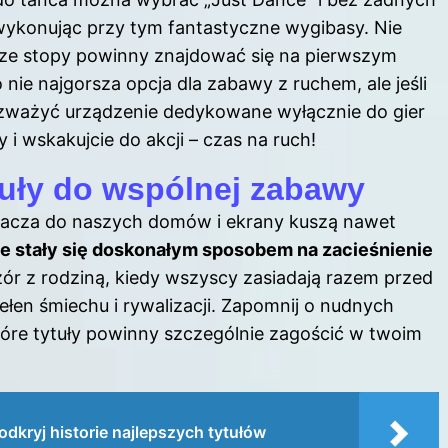
ykonując przy tym fantastyczne wygibasy. Nie
asze stopy powinny znajdować się na pierwszym
 nie najgorsza opcja dla zabawy z ruchem, ale jeśli
 rozważyć urządzenie dedykowane wyłącznie
do gier
i wskakujcie do akcji – czas na ruch!
tuły do wspólnej zabawy
kracza do naszych domów i ekrany kuszą nawet
ne stały się doskonałym sposobem na zacieśnienie
zór z rodziną, kiedy wszyscy zasiadają razem przed
pełen śmiechu i rywalizacji. Zapomnij o nudnych
tóre tytuły powinny szczególnie zagościć w twoim
odkryj historie najlepszych tytułów