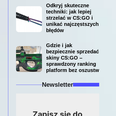
Odkryj skuteczne
techniki: jak lepiej
strzelać w CS:GO i
unikać najczęstszych
błędów
Gdzie i jak
bezpiecznie sprzedać
skiny CS:GO –
sprawdzony ranking
platform bez oszustw
Newsletter
Zapisz się do