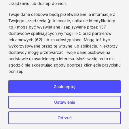
urządzeniu lub dostęp do nich.
Odkryj bezpieczne sposoby ściągania
Twoje dane osobowe będą przetwarzane, a informacje z
gier na telefon bez ryzyka i ukrytych
Twojego urządzenia (pliki cookie, unikalne identyfikatory
opłat
itp.) mogą być wyświetlane i zapisywane przez 137
dostawców spełniających wymogi TFC oraz partnerów
Pięć łatwych sposobów na wgranie gier
reklamowych (62) lub im udostępniane. Mogą też być
na PS Vita
wykorzystywane przez tę witrynę lub aplikację. Niektórzy
dostawcy mogę przetwarzać Twoje dane osobowe na
Co przynosi sezon 33 w Diablo 3? Odkryj
podstawie uzasadnionego interesu. Możesz się na to nie
najważniejsze zmiany i nowości
zgodzić nie akceptując zgody poprzez kliknięcie przycisku
poniżej.
Odwiedź te miejsca, gdzie kupić stare
gry i odkryj prawdziwe skarby retro!
Zaakceptuj
Łatwe łączenie kont Epic Games z Steam
– poznaj kilka prostych kroków
Ustawienia
Jak zrealizować marzenie o tworzeniu
Odrzuć
gier bez programistycznych