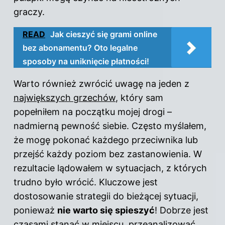
graczy.
READ
Jak cieszyć się grami online
bez abonamentu? Oto legalne
sposoby na uniknięcie płatności!
Warto również zwrócić uwagę na jeden z
największych grzechów
, który sam
popełniłem na początku mojej drogi –
nadmierną pewność siebie. Często myślałem,
że mogę pokonać każdego przeciwnika lub
przejść każdy poziom bez zastanowienia. W
rezultacie lądowałem w sytuacjach, z których
trudno było wrócić. Kluczowe jest
dostosowanie strategii do bieżącej sytuacji,
ponieważ
nie warto się spieszyć
! Dobrze jest
czasami stanąć w miejscu, przeanalizować