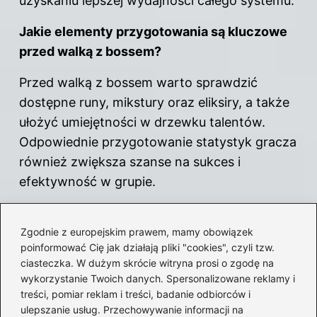
uzyskaniu lepszej wydajności całego systemu.
Jakie elementy przygotowania są kluczowe
przed walką z bossem?
Przed walką z bossem warto sprawdzić
dostępne runy, mikstury oraz eliksiry, a także
ułożyć umiejętności w drzewku talentów.
Odpowiednie przygotowanie statystyk gracza
również zwiększa szanse na sukces i
efektywność w grupie.
Tagi:
Diablo IV na PC, Strategie współpracy
w
Diablo
IV, Pułapki w Diablo IV, Optymalizacja
Zgodnie z europejskim prawem, mamy obowiązek
poinformować Cię jak działają pliki "cookies", czyli tzw.
rozgrywki w Diablo IV, Wspólne pokonywanie
ciasteczka. W dużym skrócie witryna prosi o zgodę na
bossów w Diablo IV.
wykorzystanie Twoich danych. Spersonalizowane reklamy i
treści, pomiar reklam i treści, badanie odbiorców i
Powiązane wpisy:
ulepszanie usług. Przechowywanie informacji na