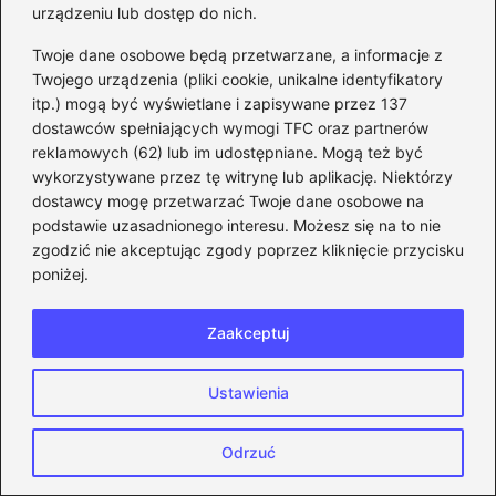
urządzeniu lub dostęp do nich.
Twoje dane osobowe będą przetwarzane, a informacje z
Twojego urządzenia (pliki cookie, unikalne identyfikatory
itp.) mogą być wyświetlane i zapisywane przez 137
dostawców spełniających wymogi TFC oraz partnerów
reklamowych (62) lub im udostępniane. Mogą też być
wykorzystywane przez tę witrynę lub aplikację. Niektórzy
dostawcy mogę przetwarzać Twoje dane osobowe na
podstawie uzasadnionego interesu. Możesz się na to nie
Jak skutecznie odinstalować grę na
zgodzić nie akceptując zgody poprzez kliknięcie przycisku
Steam i uniknąć problemów z dyskiem?
poniżej.
2026-06-10
Zaakceptuj
Ustawienia
Odrzuć
CS:GO