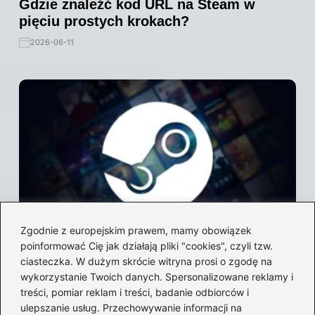
Gdzie znaleźć kod URL na Steam w
pięciu prostych krokach?
2026-06-11
Zgodnie z europejskim prawem, mamy obowiązek
Zainstaluj Steam bez problemów: prosty
poinformować Cię jak działają pliki "cookies", czyli tzw.
przewodnik krok po kroku dla każdego
ciasteczka. W dużym skrócie witryna prosi o zgodę na
wykorzystanie Twoich danych. Spersonalizowane reklamy i
2026-06-10
treści, pomiar reklam i treści, badanie odbiorców i
ulepszanie usług. Przechowywanie informacji na