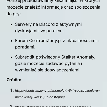
Poniżej przedstawiamy kilka miejsc, w których
możecie znaleźć informacje oraz spolszczenia
do gry:
Serwery na Discord z aktywnymi
dyskusjami i wsparciem.
Forum CentrumZony.pl z aktualnościami i
poradami.
Subreddit poświęcony Stalker Anomaly,
gdzie możecie zadawać pytania i
wymieniać się doświadczeniami.
Źródła:
https://centrumzony.pl/anomaly-1-5-1-spolszczenie-w-
najnowszej-wersji-juz-dostepne/
https://stalkerteam.pl/t/spolszczenie-anomaly-1-5-