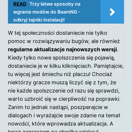
READ
Trzy łatwe sposoby na
wgranie modów do BeamNG -
odkryj tajniki instalacji!
W tej społeczności dostaniecie nie tylko
pomoc w rozwiązywaniu bugów, ale również
regularne aktualizacje najnowszych wersji
.
Kiedy tylko nowe spolszczenia się pojawią,
dostaniecie je w kilku kliknięciach. Pamiętajcie,
tu więcej jest śmiechu niż płaczu! Chociaż
niektórzy gracze muszą liczyć się z tym, że
nie każde
spolszczenie
od razu się sprawdzi,
warto uzbroić się w cierpliwość na poprawki.
Zanim to jednak nastąpi, poszperajcie w
dialogach i wyrażajcie swoje zdanie na temat
nowości, które wprowadza aktualizacja. A
teraz zapraszam na chwilkę relaksu!