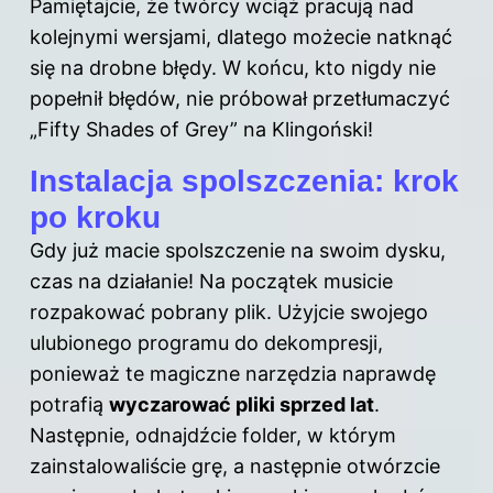
Pamiętajcie, że twórcy wciąż pracują nad
kolejnymi wersjami, dlatego możecie natknąć
się na drobne błędy. W końcu, kto nigdy nie
popełnił błędów, nie próbował przetłumaczyć
„Fifty Shades of Grey” na Klingoński!
Instalacja spolszczenia: krok
po kroku
Gdy już macie spolszczenie na swoim dysku,
czas na
działanie! Na początek musicie
rozpakować pobrany plik. Użyjcie swojego
ulubionego programu do dekompresji,
ponieważ te magiczne narzędzia naprawdę
potrafią
wyczarować pliki sprzed lat
.
Następnie, odnajdźcie folder, w którym
zainstalowaliście grę, a następnie otwórzcie