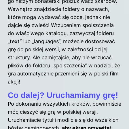
go niczym bohaterski poszukiwacz skarbów.
Wewnątrz znajdziecie foldery o nazwach,
które mogą wydawać się obce, jednak nie
dajcie się zwieść! Wrzuceniem spolszczenia
do właściwego katalogu, zazwyczaj folderu
„text” lub „languages”, możecie dostosować
grę do polskiej wersji, w zależności od jej
struktury. Ale pamiętajcie, aby nie wrzucać
plików do folderu „spolszczenia” w nadziei, że
gra automatycznie przemieni się w polski film
akcji!
Co dalej? Uruchamiamy grę!
Po dokonaniu wszystkich kroków, powinniście
móc cieszyć się grą w polskiej wersji.
Uruchamiacie tytuł i modlicie się do wszelkich
bóstw gamingowych,
aby ekran przywitał