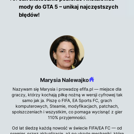
mody do GTA 5 – unikaj najczęstszych
błędów!
Marysia Nalewajko
Nazywam się Marysia i prowadzę efifa.pl — miejsce dla
graczy, którzy kochają piłkę nożną w wersji cyfrowej tak
samo jak ja. Piszę o FIFA, EA Sports FC, grach
komputerowych, Steamie, modyfikacjach, patchach,
spolszczeniach i wszystkim, co pomaga wycisnąć z gier
110% przyjemności.
Od lat śledzę każdą nowość w świecie FIFA/EA FC — od
premier, przez aktualizacje, aż po ukryte mechaniki, które