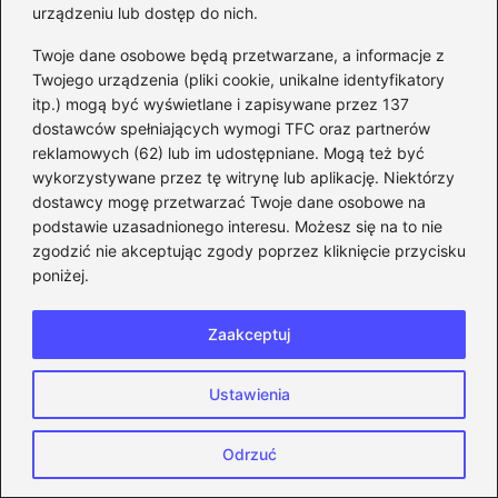
urządzeniu lub dostęp do nich.
CS:GO
Twoje dane osobowe będą przetwarzane, a informacje z
Twojego urządzenia (pliki cookie, unikalne identyfikatory
Wskazówki, jak skutecznie
itp.) mogą być wyświetlane i zapisywane przez 137
użyć komendy na
dostawców spełniających wymogi TFC oraz partnerów
pogrubiony celownik w AWP,
reklamowych (62) lub im udostępniane. Mogą też być
aby poprawić celność
wykorzystywane przez tę witrynę lub aplikację. Niektórzy
dostawcy mogę przetwarzać Twoje dane osobowe na
podstawie uzasadnionego interesu. Możesz się na to nie
zgodzić nie akceptując zgody poprzez kliknięcie przycisku
Major CS:GO tabela – Odkryj
poniżej.
najnowsze wyniki i
statystyki turniejów
Zaakceptuj
Jak bezpiecznie odebrać
Ustawienia
skina z Key Drop i uniknąć
problemów z wypłatą
Odrzuć