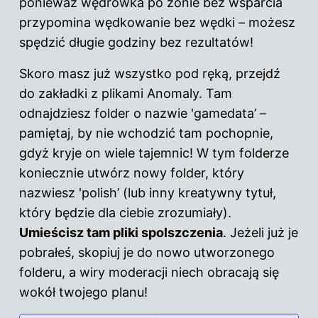
ponieważ wędrówka po zonie bez wsparcia
przypomina wędkowanie bez wędki – możesz
spędzić długie godziny bez rezultatów!
Skoro masz już wszystko pod ręką, przejdź
do zakładki z plikami Anomaly. Tam
odnajdziesz folder o nazwie 'gamedata’ –
pamiętaj, by nie wchodzić tam pochopnie,
gdyż kryje on wiele tajemnic! W tym folderze
koniecznie utwórz nowy folder, który
nazwiesz 'polish’ (lub inny kreatywny tytuł,
który będzie dla ciebie zrozumiały).
Umieścisz tam pliki spolszczenia
. Jeżeli już je
pobrałeś, skopiuj je do nowo utworzonego
folderu, a wiry moderacji niech obracają się
wokół twojego planu!