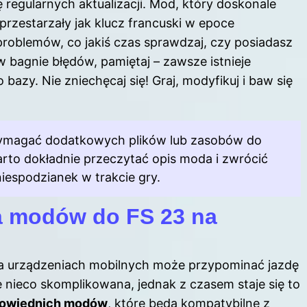
regularnych aktualizacji. Mod, który doskonale
 przestarzały jak klucz francuski w epoce
problemów, co jakiś czas sprawdzaj, czy posiadasz
 w bagnie błędów, pamiętaj – zawsze istnieje
azy. Nie zniechęcaj się! Graj, modyfikuj i baw się
wymagać dodatkowych plików lub zasobów do
rto dokładnie przeczytać opis moda i zwrócić
iespodzianek w trakcie gry.
ja modów do FS 23 na
na urządzeniach mobilnych może przypominać jazdę
nieco skomplikowana, jednak z czasem staje się to
owiednich modów
, które będą kompatybilne z