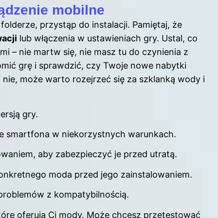
ądzenie mobilne
lderze, przystąp do instalacji. Pamiętaj, że
acji
lub włączenia w ustawieniach gry. Ustal, co
ami – nie martw się, nie masz tu do czynienia z
omić grę i sprawdzić, czy Twoje nowe nabytki
śli nie, może warto rozejrzeć się za szklanką wody i
rsją gry.
ie smartfona w niekorzystnych warunkach.
waniem, aby zabezpieczyć je przed utratą.
konkretnego moda przed jego zainstalowaniem.
 problemów z kompatybilnością.
tóre oferują Ci mody. Może chcesz przetestować