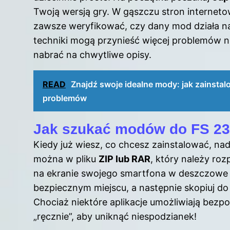
Twoją wersją gry. W gąszczu stron interneto
zawsze weryfikować, czy dany mod działa n
techniki mogą przynieść więcej problemów niż
nabrać na chwytliwe opisy.
READ
Znajdź swoje idealne mody: jak zainstal
problemów
Jak szukać modów do FS 2
Kiedy już wiesz, co chcesz zainstalować, na
można w pliku
ZIP lub RAR
, który należy ro
na ekranie swojego smartfona w deszczowe dni
bezpiecznym miejscu, a następnie skopiuj d
Chociaż niektóre aplikacje umożliwiają bezpo
„ręcznie”, aby uniknąć niespodzianek!