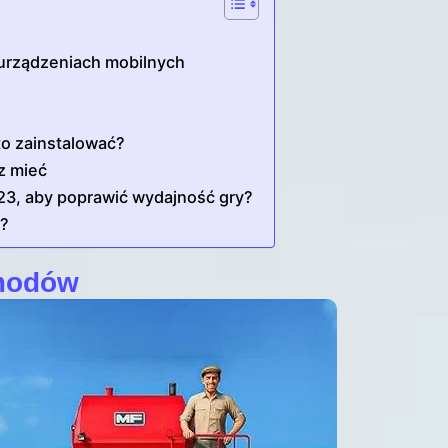
 urządzeniach mobilnych
o zainstalować?
z mieć
23, aby poprawić wydajność gry?
e?
 modów