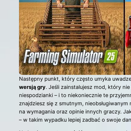
Następny punkt, który często umyka uwadze
wersją gry
. Jeśli zainstalujesz mod, który ni
niespodzianki – i to niekoniecznie te przyj
znajdziesz się z smutnym, nieobsługiwanym
na wymagania oraz opinie innych graczy. Jak 
– w takim wypadku lepiej zadbać o swoje da