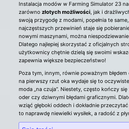
Instalacja modów w Farming Simulator 23 na t
zarówno
złotych możliwości
, jak i drażliw
swoją przygodę z modami, popełnia te same,
najczęstszych przewinień staje się pobiera
nowymi maszynami, można niespodziewanie z
Dlatego najlepiej skorzystać z oficjalnych s
użytkownicy chętnie dzielą się swoimi wska
zapewnia większe bezpieczeństwo!
Poza tym, innym, równie poważnym błędem 
na pierwszy rzut oka wydaje się to oczywiste
moda „na czuja”. Niestety, często kończy si
oder czy dziwnymi błędami graficznymi. Dlate
wziąć głęboki oddech i dokładnie przeczyta
to naprawdę niewielki wysiłek, a radość z pł