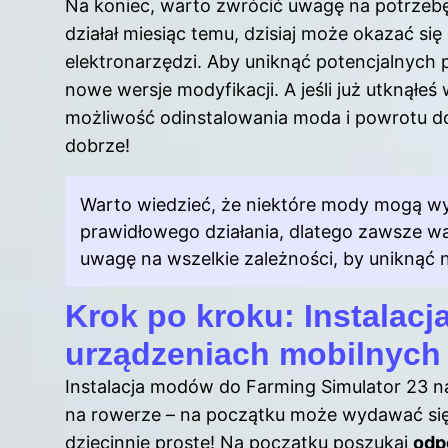
Na koniec, warto zwrócić uwagę na potrzebę 
działał miesiąc temu, dzisiaj może okazać się
elektronarzędzi. Aby uniknąć potencjalnych 
nowe wersje modyfikacji. A jeśli już utknąłeś
możliwość odinstalowania moda i powrotu do b
dobrze!
Warto wiedzieć, że niektóre mody mogą 
prawidłowego działania, dlatego zawsze wa
uwagę na wszelkie zależności, by uniknąć n
Krok po kroku: Instalac
urządzeniach mobilnych
Instalacja modów do Farming Simulator 23 
na rowerze – na początku może wydawać się 
dziecinnie proste! Na początku poszukaj
odp