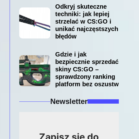
Odkryj skuteczne
techniki: jak lepiej
strzelać w CS:GO i
unikać najczęstszych
błędów
Gdzie i jak
bezpiecznie sprzedać
skiny CS:GO –
sprawdzony ranking
platform bez oszustw
Newsletter
Zapisz się do