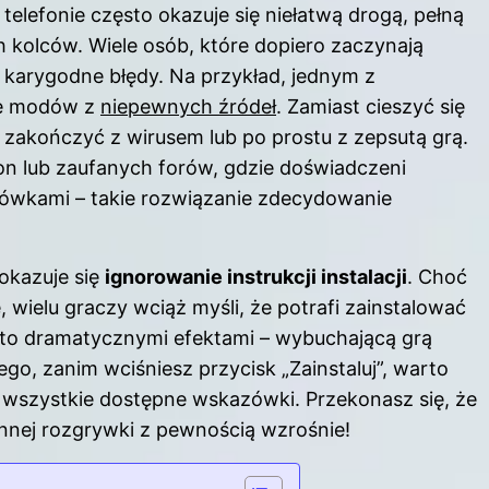
elefonie często okazuje się niełatwą drogą, pełną
ych kolców. Wiele osób, które dopiero zaczynają
 karygodne błędy. Na przykład, jednym z
nie modów z
niepewnych źródeł
. Zamiast cieszyć się
akończyć z wirusem lub po prostu z zepsutą grą.
tron lub zaufanych forów, gdzie doświadczeni
zówkami – takie rozwiązanie zdecydowanie
okazuje się
ignorowanie instrukcji instalacji
. Choć
, wielu graczy wciąż myśli, że potrafi zainstalować
ę to dramatycznymi efektami – wybuchającą grą
go, zanim wciśniesz przycisk „Zainstaluj”, warto
ć wszystkie dostępne wskazówki. Przekonasz się, że
ynnej rozgrywki z pewnością wzrośnie!