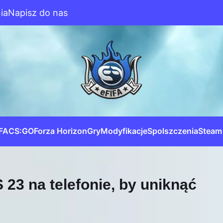
ia
Napisz do nas
IFA
CS:GO
Forza Horizon
Gry
Modyfikacje
Spolszczenia
Steam
23 na telefonie, by uniknąć