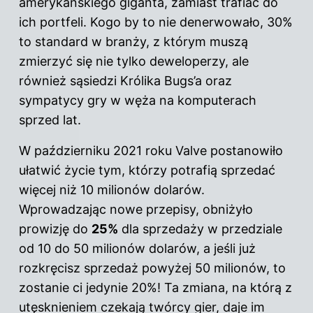
amerykańskiego giganta, zamiast trafiać do
ich portfeli. Kogo by to nie denerwowało, 30%
to standard w branży, z którym muszą
zmierzyć się nie tylko deweloperzy, ale
również sąsiedzi Królika Bugs’a oraz
sympatycy gry w węża na komputerach
sprzed lat.
W październiku 2021 roku Valve postanowiło
ułatwić życie tym, którzy potrafią sprzedać
więcej niż 10 milionów dolarów.
Wprowadzając nowe przepisy, obniżyło
prowizję do
25%
dla sprzedaży w przedziale
od 10 do 50 milionów dolarów, a jeśli już
rozkręcisz sprzedaż powyżej 50 milionów, to
zostanie ci jedynie 20%! Ta zmiana, na którą z
utęsknieniem czekają twórcy gier, daje im