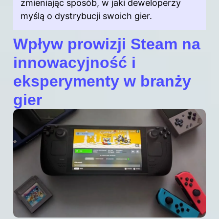
zmieniając sposób, w jaki deweloperzy
myślą o dystrybucji swoich gier.
Wpływ prowizji Steam na
innowacyjność i
eksperymenty w branży
gier