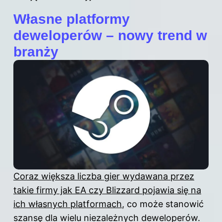
Własne platformy
deweloperów – nowy trend w
branży
Coraz większa liczba gier wydawana przez
takie firmy jak EA czy Blizzard pojawia się na
ich własnych platformach
, co może stanowić
szansę dla wielu niezależnych deweloperów.