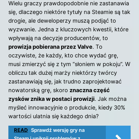
Wielu graczy prawdopodobnie nie zastanawia
się, dlaczego niektóre tytuły na Steamie są tak
drogie, ale deweloperzy muszą podjąć to
wyzwanie. Jedna z kluczowych kwestii, które
wpływają na decyzje producentów, to
prowizja pobierana przez Valve
. To
oczywiste, że każdy, kto chce wydać grę,
musi zmierzyć się z tym “słoniem w pokoju”. W
obliczu tak dużej marży niektórzy twórcy
zastanawiają się, jak trudno zaprojektować
nowatorską grę, skoro
znaczna część
zysków znika w postaci prowizji
. Jak można
myśleć innowacyjnie o produkcie, kiedy 30%
wartości ulatnia się każdego dnia?
READ
Sprawdź wersję gry na
Steam i uniknij problemów z