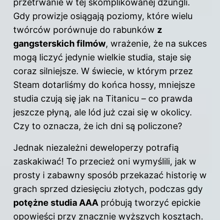
przetrwanie w tej skomplikowanej dżungli.
Gdy prowizje osiągają poziomy, które wielu
twórców porównuje do rabunków
z
gangsterskich filmów
, wrażenie, że na sukces
mogą liczyć jedynie wielkie studia, staje się
coraz silniejsze. W świecie, w którym przez
Steam dotarliśmy do końca hossy, mniejsze
studia czują się jak na Titanicu – co prawda
jeszcze płyną, ale lód już czai się w okolicy.
Czy to oznacza, że ich dni są policzone?
Jednak niezależni deweloperzy potrafią
zaskakiwać! To przecież oni wymyślili, jak w
prosty i zabawny sposób przekazać historię w
grach sprzed dziesięciu złotych, podczas gdy
potężne studia AAA
próbują tworzyć epickie
opowieści przy znacznie wyższych kosztach.