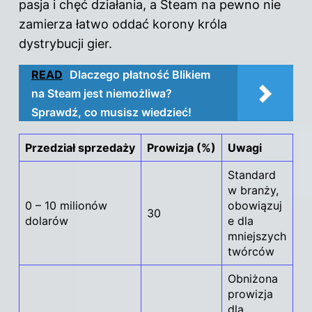
pasja i chęć działania, a Steam na pewno nie
zamierza łatwo oddać korony króla
dystrybucji gier.
READ
Dlaczego płatność Blikiem
na Steam jest niemożliwa?
Sprawdź, co musisz wiedzieć!
Przedział sprzedaży
Prowizja (%)
Uwagi
Standard
w branży,
0 – 10 milionów
obowiązuj
30
dolarów
e dla
mniejszych
twórców
Obniżona
prowizja
dla