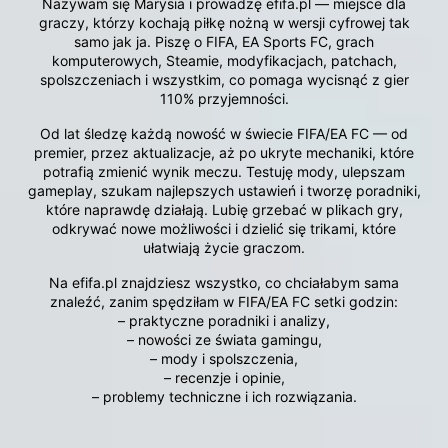
Nazywam się Marysia i prowadzę efifa.pl — miejsce dla
graczy, którzy kochają piłkę nożną w wersji cyfrowej tak
samo jak ja. Piszę o FIFA, EA Sports FC, grach
komputerowych, Steamie, modyfikacjach, patchach,
spolszczeniach i wszystkim, co pomaga wycisnąć z gier
110% przyjemności.
Od lat śledzę każdą nowość w świecie FIFA/EA FC — od
premier, przez aktualizacje, aż po ukryte mechaniki, które
potrafią zmienić wynik meczu. Testuję mody, ulepszam
gameplay, szukam najlepszych ustawień i tworzę poradniki,
które naprawdę działają. Lubię grzebać w plikach gry,
odkrywać nowe możliwości i dzielić się trikami, które
ułatwiają życie graczom.
Na efifa.pl znajdziesz wszystko, co chciałabym sama
znaleźć, zanim spędziłam w FIFA/EA FC setki godzin:
– praktyczne poradniki i analizy,
– nowości ze świata gamingu,
– mody i spolszczenia,
– recenzje i opinie,
– problemy techniczne i ich rozwiązania.