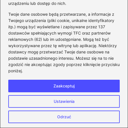
urządzeniu lub dostęp do nich.
Twoje dane osobowe będą przetwarzane, a informacje z
Twojego urządzenia (pliki cookie, unikalne identyfikatory
itp.) mogą być wyświetlane i zapisywane przez 137
dostawców spełniających wymogi TFC oraz partnerów
reklamowych (62) lub im udostępniane. Mogą też być
wykorzystywane przez tę witrynę lub aplikację. Niektórzy
Gdzie znaleźć kod URL na Steam w
dostawcy mogę przetwarzać Twoje dane osobowe na
pięciu prostych krokach?
podstawie uzasadnionego interesu. Możesz się na to nie
zgodzić nie akceptując zgody poprzez kliknięcie przycisku
2026-06-11
poniżej.
Zaakceptuj
Ustawienia
Odrzuć